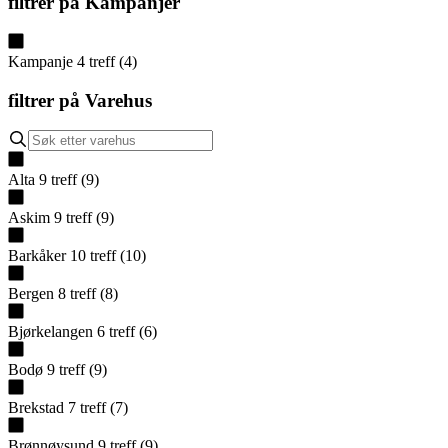
filtrer på
Kampanjer
Kampanje
4
treff
(
4
)
filtrer på
Varehus
Alta
9
treff
(
9
)
Askim
9
treff
(
9
)
Barkåker
10
treff
(
10
)
Bergen
8
treff
(
8
)
Bjørkelangen
6
treff
(
6
)
Bodø
9
treff
(
9
)
Brekstad
7
treff
(
7
)
Brønnøysund
9
treff
(
9
)