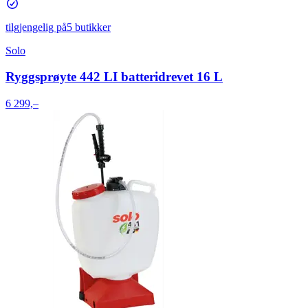
tilgjengelig på
5 butikker
Solo
Ryggsprøyte 442 LI batteridrevet 16 L
6 299,–