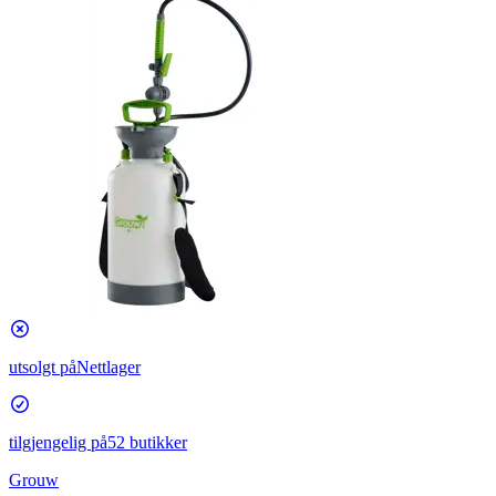
utsolgt på
Nettlager
tilgjengelig på
52 butikker
Grouw