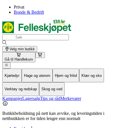
Privat
Bonde & Bedrift
Velg min butikk
Gå til
Handlekurv
Kjæledyr
Hage og uterom
Hjem og fritid
Klær og sko
Verktøy og redskap
Skog og ved
Kampanjer
Lagersalg
Tips og råd
Merkevarer
Butikkbeholdning på nett kan avvike, og leveringstiden i
nettbutikken er for tiden lengre enn normalt