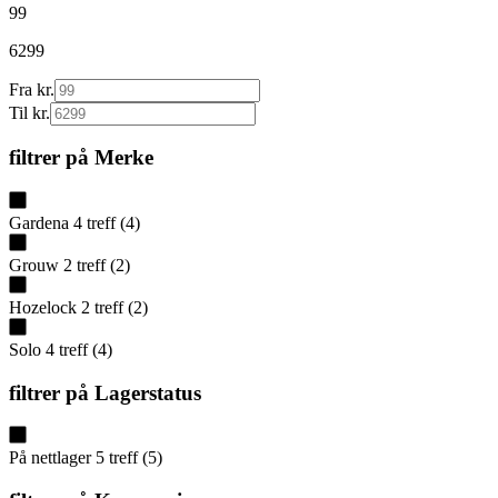
99
6299
Fra kr.
Til kr.
filtrer på
Merke
Gardena
4
treff
(
4
)
Grouw
2
treff
(
2
)
Hozelock
2
treff
(
2
)
Solo
4
treff
(
4
)
filtrer på
Lagerstatus
På nettlager
5
treff
(
5
)