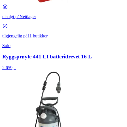
utsolgt på
Nettlager
tilgjengelig på
11 butikker
Solo
Ryggsprøyte 441 LI batteridrevet 16 L
2 659,–