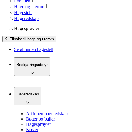
Forsiden
Hage og uterom
Hagestell
Hageredskap
Hagesprøyter
Tilbake til
hage og uterom
Se alt innen
hagestell
Beskjæringsutstyr
Hageredskap
Alt innen hageredskap
Bøtter og baljer
Hagesprøyter
Koster