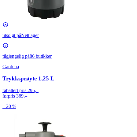
utsolgt på
Nettlager
tilgjengelig på
86 butikker
Gardena
Trykksprøyte 1,25 L
rabattert pris
295,–
førpris
369,–
– 20 %