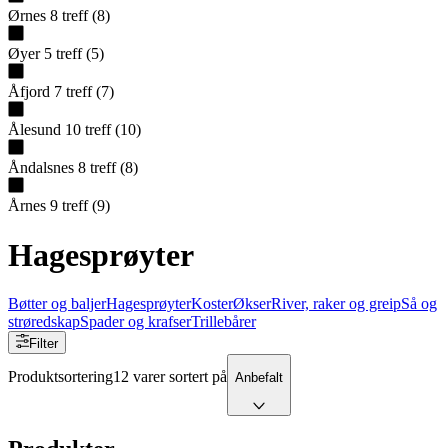
Ørnes
8
treff
(
8
)
Øyer
5
treff
(
5
)
Åfjord
7
treff
(
7
)
Ålesund
10
treff
(
10
)
Åndalsnes
8
treff
(
8
)
Årnes
9
treff
(
9
)
Hagesprøyter
Bøtter og baljer
Hagesprøyter
Koster
Økser
River, raker og greip
Så og
strøredskap
Spader og krafser
Trillebårer
Filter
Produktsortering
12 varer sortert på
Anbefalt