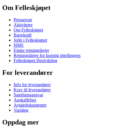
Om Felleskjøpet
Presserom
Aktiviteter
Om Felleskjøpet
Bærekraft
Jobb i Felleskjøpet
HMS
Etiske retningslinjer
Retningslinjer for kunstig intellingens
Felleskjøpet fôrutvikling
For leverandører
Info for leverandører
Krav til leverandører
Samfunnsansvar
Anskaffelser
Avtaledokumenter
Varsling
Oppdag mer