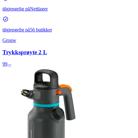
tilgjengelig på
Nettlager
tilgjengelig på
56 butikker
Grouw
Trykksprøyte 2 L
99,–