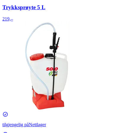
Trykksprøyte 5 L
219,–
tilgjengelig på
Nettlager