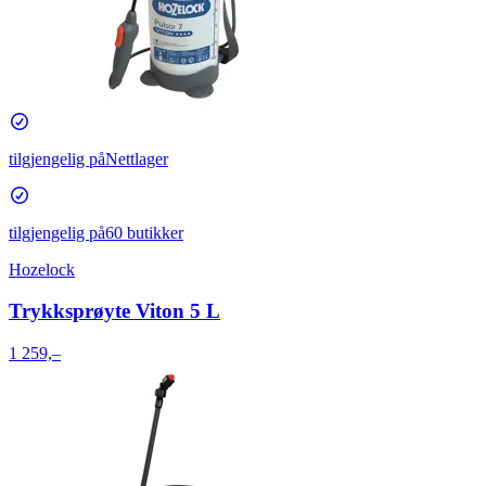
tilgjengelig på
Nettlager
tilgjengelig på
60 butikker
Hozelock
Trykksprøyte Viton 5 L
1 259,–