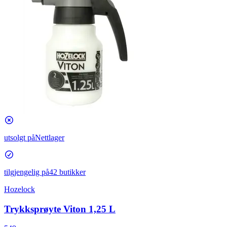
utsolgt på
Nettlager
tilgjengelig på
42 butikker
Hozelock
Trykksprøyte Viton 1,25 L