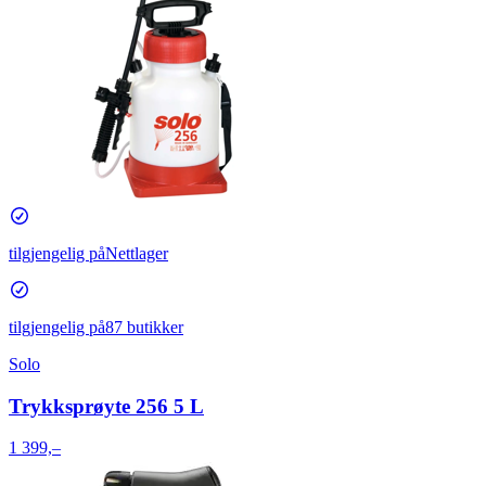
tilgjengelig på
Nettlager
tilgjengelig på
87 butikker
Solo
Trykksprøyte 256 5 L
1 399,–