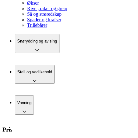
Økser
River, raker og greip
Så og strøredskap
Spader og krafser
Trillebårer
Snørydding og avising
Stell og vedlikehold
Vanning
Pris