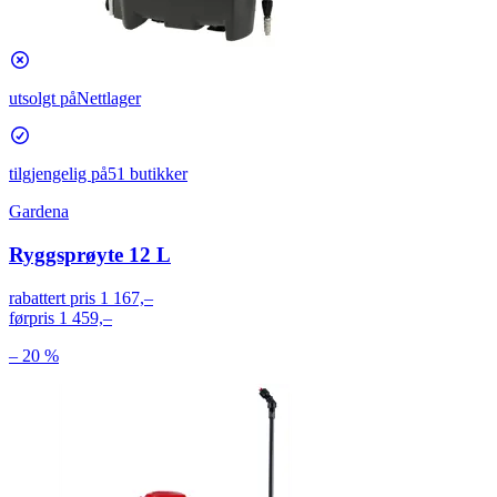
utsolgt på
Nettlager
tilgjengelig på
51 butikker
Gardena
Ryggsprøyte 12 L
rabattert pris
1 167,–
førpris
1 459,–
– 20 %