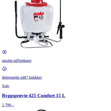
utsolgt på
Nettlager
tilgjengelig på
87 butikker
Solo
Ryggsprøyte 425 Comfort 15 L
2 799,–