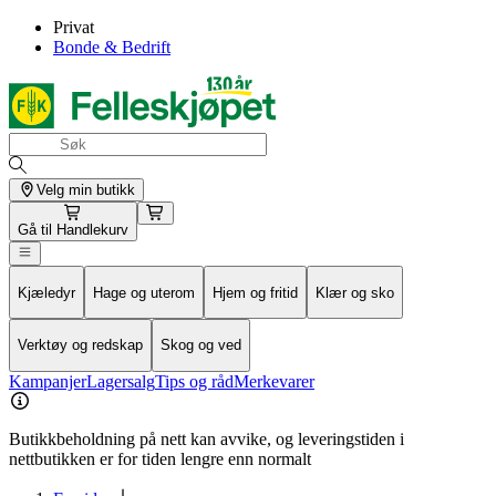
Privat
Bonde & Bedrift
Velg min butikk
Gå til
Handlekurv
Kjæledyr
Hage og uterom
Hjem og fritid
Klær og sko
Verktøy og redskap
Skog og ved
Kampanjer
Lagersalg
Tips og råd
Merkevarer
Butikkbeholdning på nett kan avvike, og leveringstiden i
nettbutikken er for tiden lengre enn normalt