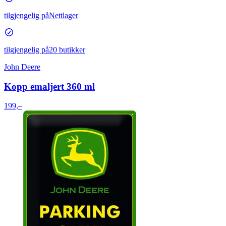
tilgjengelig på
Nettlager
tilgjengelig på
20 butikker
John Deere
Kopp emaljert 360 ml
199,–