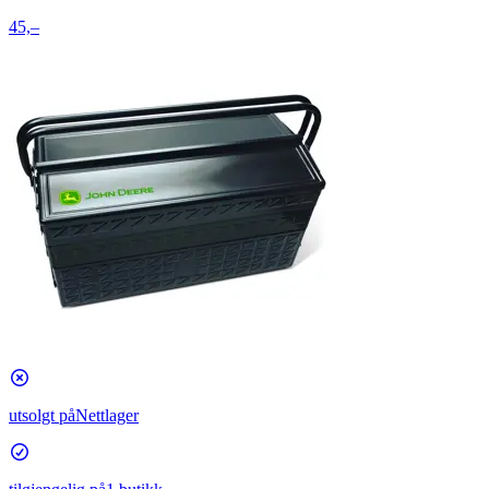
45,–
utsolgt på
Nettlager