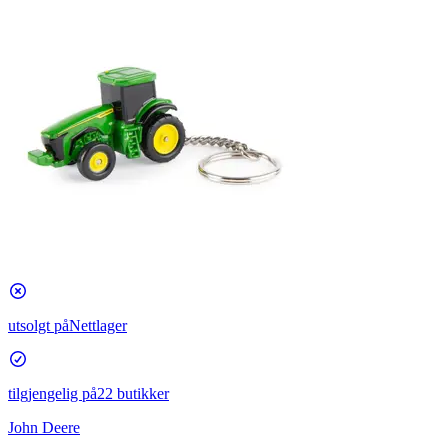
utsolgt på
Nettlager
tilgjengelig på
22 butikker
John Deere