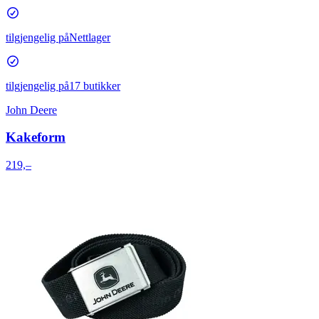
tilgjengelig på
Nettlager
tilgjengelig på
17 butikker
John Deere
Kakeform
219,–