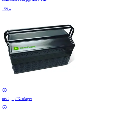
159,–
utsolgt på
Nettlager