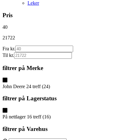
Leker
Pris
40
21722
Fra kr.
Til kr.
filtrer på
Merke
John Deere
24
treff
(
24
)
filtrer på
Lagerstatus
På nettlager
16
treff
(
16
)
filtrer på
Varehus