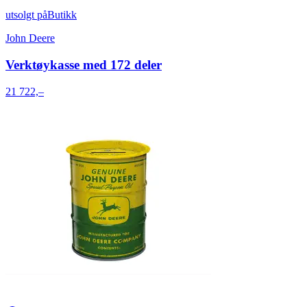
utsolgt på
Butikk
John Deere
Verktøykasse med 172 deler
21 722,–