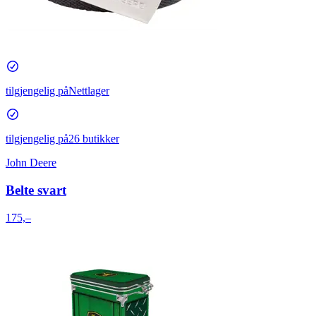
tilgjengelig på
Nettlager
tilgjengelig på
26 butikker
John Deere
Belte svart
175,–