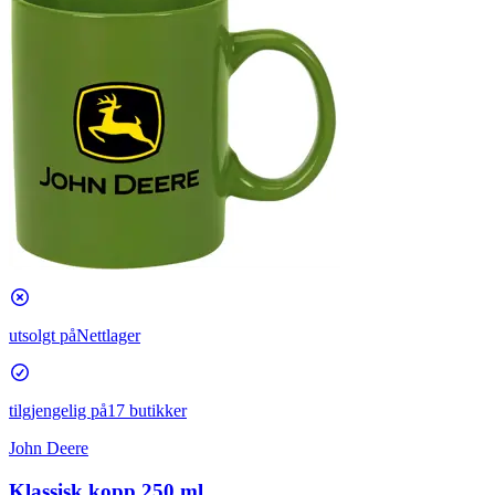
utsolgt på
Nettlager
tilgjengelig på
17 butikker
John Deere
Klassisk kopp 250 ml