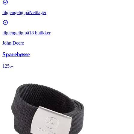
tilgjengelig på
Nettlager
tilgjengelig på
18 butikker
John Deere
Sparebøsse
125,–