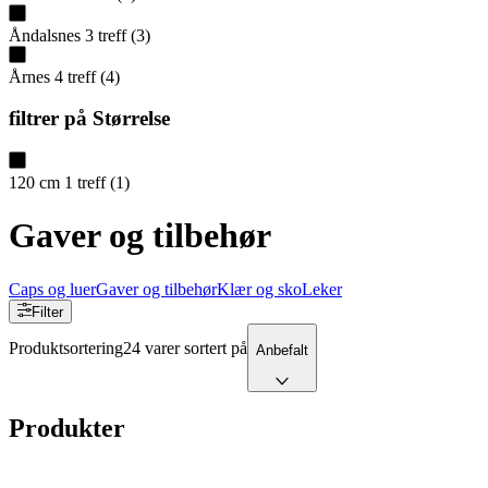
Åndalsnes
3
treff
(
3
)
Årnes
4
treff
(
4
)
filtrer på
Størrelse
120 cm
1
treff
(
1
)
Gaver og tilbehør
Caps og luer
Gaver og tilbehør
Klær og sko
Leker
Filter
Produktsortering
24 varer sortert på
Anbefalt
Produkter