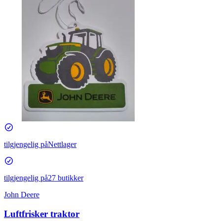
tilgjengelig på
Nettlager
tilgjengelig på
27 butikker
John Deere
Luftfrisker traktor