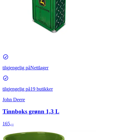
tilgjengelig på
Nettlager
tilgjengelig på
19 butikker
John Deere
Tinnboks grønn 1,3 L
165,–