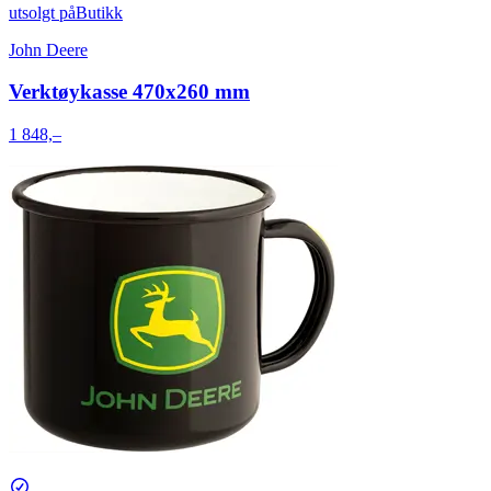
utsolgt på
Butikk
John Deere
Verktøykasse 470x260 mm
1 848,–