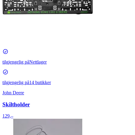
tilgjengelig på
Nettlager
tilgjengelig på
14 butikker
John Deere
Skiltholder
129,–