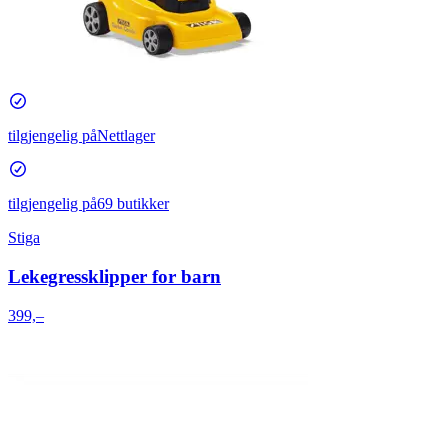
tilgjengelig på
Nettlager
tilgjengelig på
69 butikker
Stiga
Lekegressklipper for barn
399,–