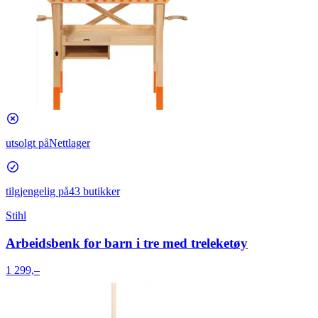
utsolgt på
Nettlager
tilgjengelig på
43 butikker
Stihl
Arbeidsbenk for barn i tre med treleketøy
1 299,–