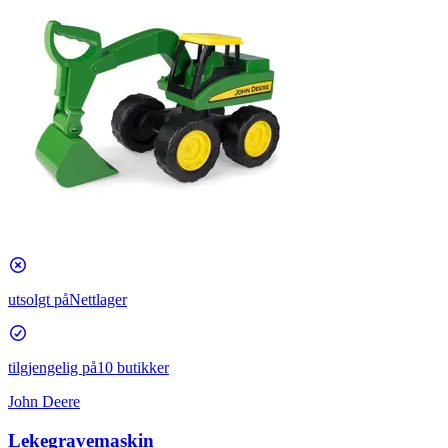
utsolgt på
Nettlager
tilgjengelig på
10 butikker
John Deere
Lekegravemaskin