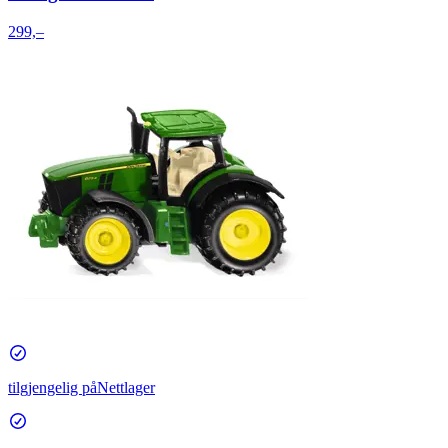
299,–
tilgjengelig på
Nettlager