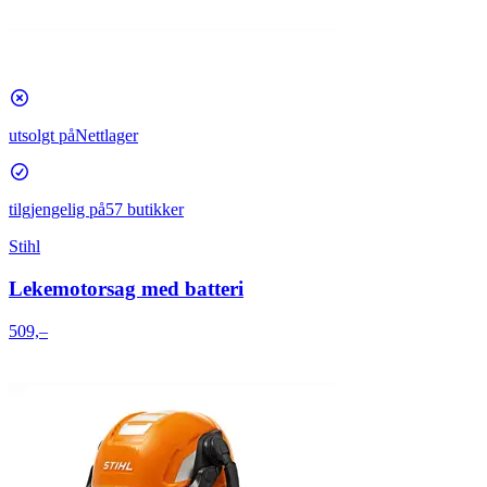
utsolgt på
Nettlager
tilgjengelig på
57 butikker
Stihl
Lekemotorsag med batteri
509,–