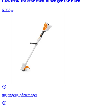
Elektrisk traktor med tilhenger for barn
6 985,–
tilgjengelig på
Nettlager