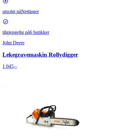
utsolgt på
Nettlager
tilgjengelig på
6 butikker
John Deere
Lekegravemaskin Rollydigger
1 045,–