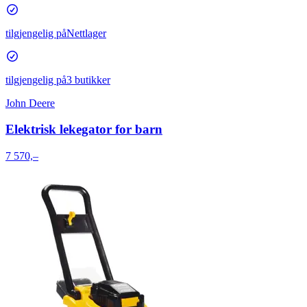
tilgjengelig på
Nettlager
tilgjengelig på
3 butikker
John Deere
Elektrisk lekegator for barn
7 570,–