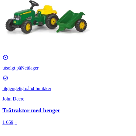
utsolgt på
Nettlager
tilgjengelig på
54 butikker
John Deere
Tråtraktor med henger
1 659,–