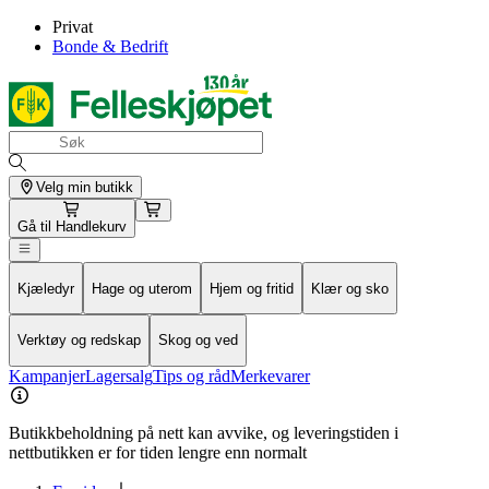
Privat
Bonde & Bedrift
Velg min butikk
Gå til
Handlekurv
Kjæledyr
Hage og uterom
Hjem og fritid
Klær og sko
Verktøy og redskap
Skog og ved
Kampanjer
Lagersalg
Tips og råd
Merkevarer
Butikkbeholdning på nett kan avvike, og leveringstiden i
nettbutikken er for tiden lengre enn normalt