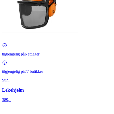
tilgjengelig på
Nettlager
tilgjengelig på
77 butikker
Stihl
Lekehjelm
389,–