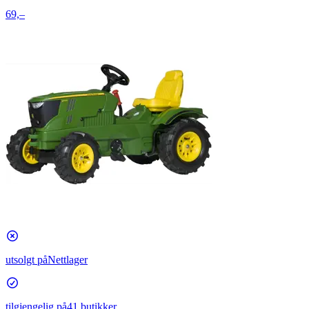
69,–
utsolgt på
Nettlager
tilgjengelig på
41 butikker