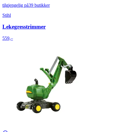
tilgjengelig på
39 butikker
Stihl
Lekegresstrimmer
559,–