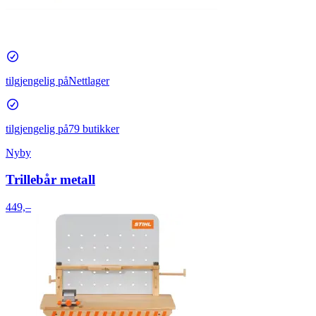
tilgjengelig på
Nettlager
tilgjengelig på
79 butikker
Nyby
Trillebår metall
449,–