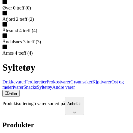
Øyer
0
treff
(
0
)
Åfjord
2
treff
(
2
)
Ålesund
4
treff
(
4
)
Åndalsnes
3
treff
(
3
)
Årnes
4
treff
(
4
)
Syltetøy
Drikkevarer
Ferdigretter
Frokostvarer
Grønnsaker
Kjøttvarer
Ost og
meierivarer
Snacks
Syltetøy
Andre varer
Filter
Produktsortering
5 varer sortert på
Anbefalt
Produkter