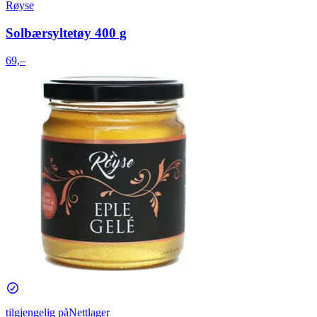
Røyse
Solbærsyltetøy 400 g
69,–
tilgjengelig på
Nettlager