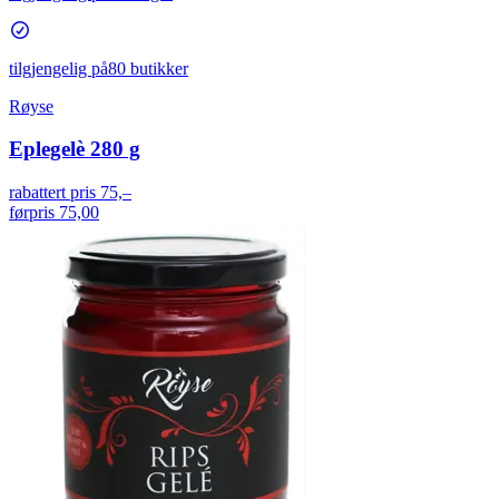
tilgjengelig på
80 butikker
Røyse
Eplegelè 280 g
rabattert pris
75,–
førpris
75,00