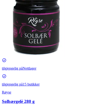
tilgjengelig på
Nettlager
tilgjengelig på
15 butikker
Røyse
Solbærgelè 280 g