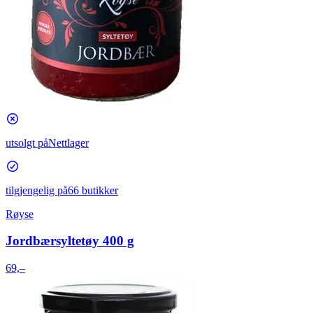
utsolgt på
Nettlager
tilgjengelig på
66 butikker
Røyse
Jordbærsyltetøy 400 g
69,–