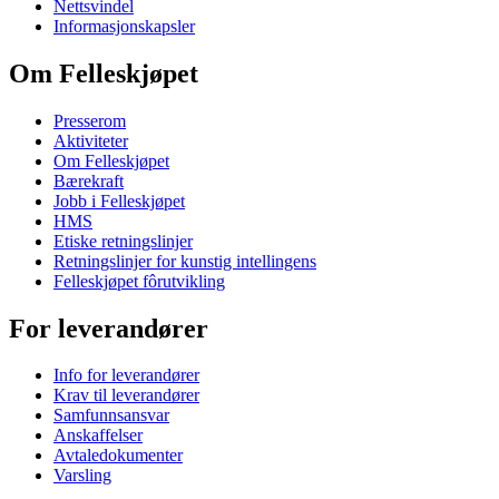
Nettsvindel
Informasjonskapsler
Om Felleskjøpet
Presserom
Aktiviteter
Om Felleskjøpet
Bærekraft
Jobb i Felleskjøpet
HMS
Etiske retningslinjer
Retningslinjer for kunstig intellingens
Felleskjøpet fôrutvikling
For leverandører
Info for leverandører
Krav til leverandører
Samfunnsansvar
Anskaffelser
Avtaledokumenter
Varsling