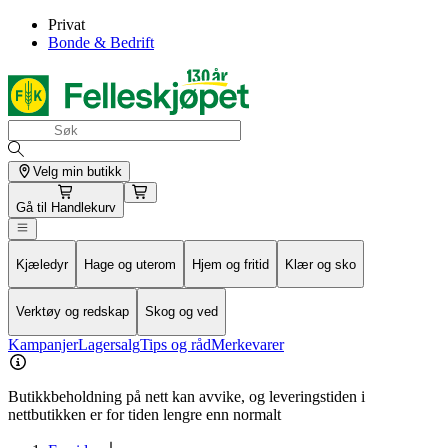
Privat
Bonde & Bedrift
Velg min butikk
Gå til
Handlekurv
Kjæledyr
Hage og uterom
Hjem og fritid
Klær og sko
Verktøy og redskap
Skog og ved
Kampanjer
Lagersalg
Tips og råd
Merkevarer
Butikkbeholdning på nett kan avvike, og leveringstiden i
nettbutikken er for tiden lengre enn normalt