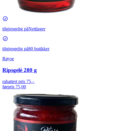
tilgjengelig på
Nettlager
tilgjengelig på
80 butikker
Røyse
Ripsgelè 280 g
rabattert pris
75,–
førpris
75,00