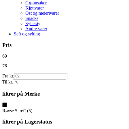
Grønnsaker
Kjøttvarer
Ost og meierivarer
Snacks
Syltetøy
Andre varer
Saft og sylting
Pris
69
76
Fra kr.
Til kr.
filtrer på
Merke
Røyse
5
treff
(
5
)
filtrer på
Lagerstatus