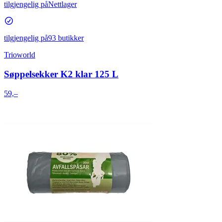
tilgjengelig på
Nettlager
tilgjengelig på
93 butikker
Trioworld
Søppelsekker K2 klar 125 L
59,–