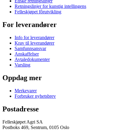
Etiske retningslinjer
Retningslinjer for kunstig intellingens
Felleskjøpet fôrutvikling
For leverandører
Info for leverandører
Krav til leverandører
Samfunnsansvar
Anskaffelser
Avtaledokumenter
Varsling
Oppdag mer
Merkevarer
Forbruker nyhetsbrev
Postadresse
Felleskjøpet Agri SA
Postboks 469, Sentrum, 0105 Oslo