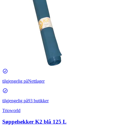
tilgjengelig på
Nettlager
tilgjengelig på
93 butikker
Trioworld
Søppelsekker K2 blå 125 L