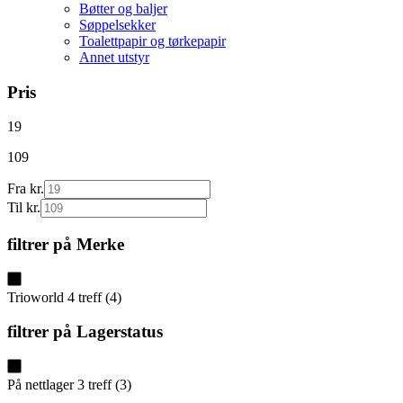
Bøtter og baljer
Søppelsekker
Toalettpapir og tørkepapir
Annet utstyr
Pris
19
109
Fra kr.
Til kr.
filtrer på
Merke
Trioworld
4
treff
(
4
)
filtrer på
Lagerstatus
På nettlager
3
treff
(
3
)