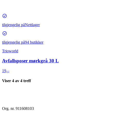
tilgjengelig på
Nettlager
tilgjengelig på
94 butikker
Trioworld
Avfallsposer mørkgrå 30 L
19,–
Viser
4
av
4
treff
Org. nr. 911608103