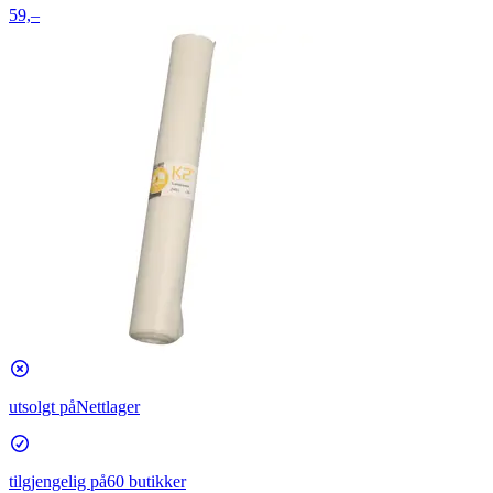
59,–
utsolgt på
Nettlager
tilgjengelig på
60 butikker