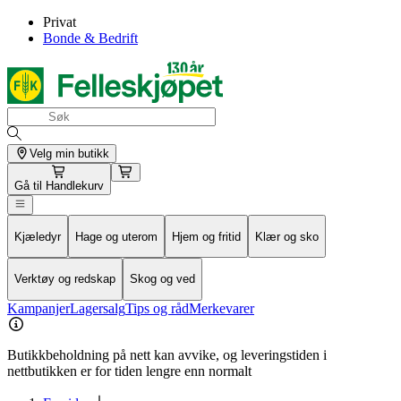
Privat
Bonde & Bedrift
Velg min butikk
Gå til
Handlekurv
Kjæledyr
Hage og uterom
Hjem og fritid
Klær og sko
Verktøy og redskap
Skog og ved
Kampanjer
Lagersalg
Tips og råd
Merkevarer
Butikkbeholdning på nett kan avvike, og leveringstiden i
nettbutikken er for tiden lengre enn normalt