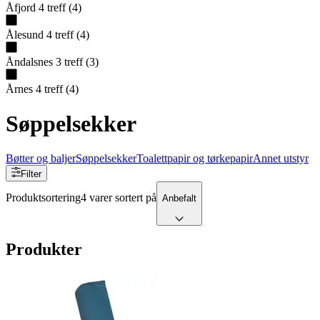
Åfjord
4
treff
(
4
)
Ålesund
4
treff
(
4
)
Åndalsnes
3
treff
(
3
)
Årnes
4
treff
(
4
)
Søppelsekker
Bøtter og baljer
Søppelsekker
Toalettpapir og tørkepapir
Annet utstyr
Filter
Produktsortering
4 varer sortert på
Anbefalt
Produkter