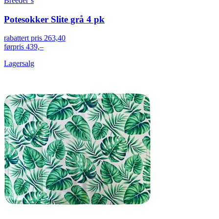
Breeder`s
Potesokker Slite grå 4 pk
rabattert pris
263,40
førpris
439,–
Lagersalg