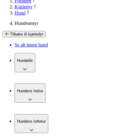
Forsiden
Kjæledyr
Hund
Hundeutstyr
Tilbake til
kjæledyr
Se alt innen
hund
Hundefôr
Hundens helse
Hundens luftetur