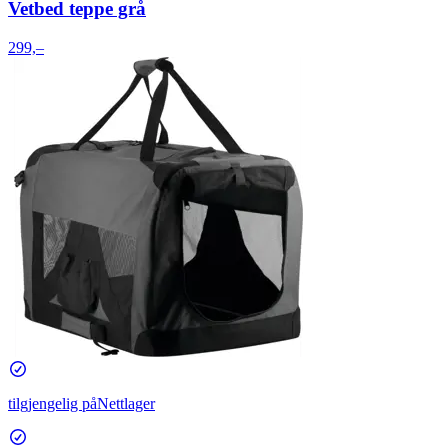
Vetbed teppe grå
299,–
tilgjengelig på
Nettlager