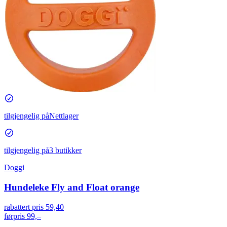
tilgjengelig på
Nettlager
tilgjengelig på
3 butikker
Doggi
Hundeleke Fly and Float orange
rabattert pris
59,40
førpris
99,–