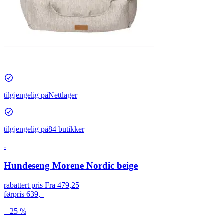
tilgjengelig på
Nettlager
tilgjengelig på
84 butikker
-
Hundeseng Morene Nordic beige
rabattert pris
Fra 479,25
førpris
639,–
– 25 %