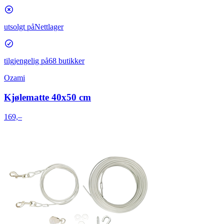
utsolgt på
Nettlager
tilgjengelig på
68 butikker
Ozami
Kjølematte 40x50 cm
169,–