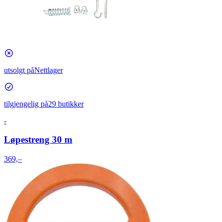
utsolgt på
Nettlager
tilgjengelig på
29 butikker
-
Løpestreng 30 m
369,–