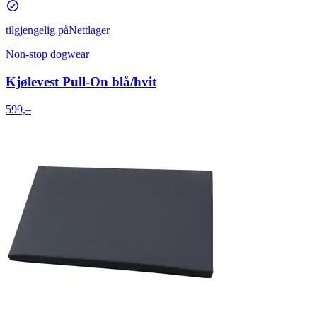
tilgjengelig på
Nettlager
Non-stop dogwear
Kjølevest Pull-On blå/hvit
599,–