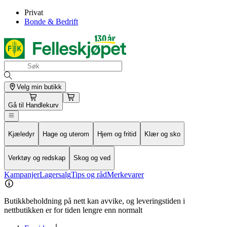
Privat
Bonde & Bedrift
Velg min butikk
Gå til
Handlekurv
Kjæledyr
Hage og uterom
Hjem og fritid
Klær og sko
Verktøy og redskap
Skog og ved
Kampanjer
Lagersalg
Tips og råd
Merkevarer
Butikkbeholdning på nett kan avvike, og leveringstiden i
nettbutikken er for tiden lengre enn normalt