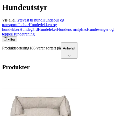
Hundeutstyr
Vis alle
Flytevest til hund
Hundebur og
transporttilbehør
Hundedekken og
hundeklær
Hundegård
Hundeleker
Hundens matplass
Hundesenger og
tepper
Hundetrening
Filter
Produktsortering
186 varer sortert på
Anbefalt
Produkter