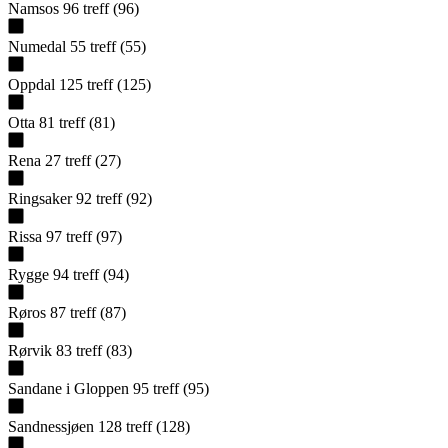
Namsos
96
treff
(
96
)
Numedal
55
treff
(
55
)
Oppdal
125
treff
(
125
)
Otta
81
treff
(
81
)
Rena
27
treff
(
27
)
Ringsaker
92
treff
(
92
)
Rissa
97
treff
(
97
)
Rygge
94
treff
(
94
)
Røros
87
treff
(
87
)
Rørvik
83
treff
(
83
)
Sandane i Gloppen
95
treff
(
95
)
Sandnessjøen
128
treff
(
128
)