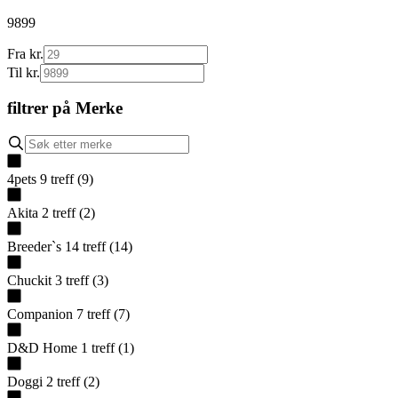
9899
Fra kr.
Til kr.
filtrer på
Merke
4pets
9
treff
(
9
)
Akita
2
treff
(
2
)
Breeder`s
14
treff
(
14
)
Chuckit
3
treff
(
3
)
Companion
7
treff
(
7
)
D&D Home
1
treff
(
1
)
Doggi
2
treff
(
2
)