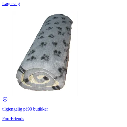
Lagersalg
tilgjengelig på
90 butikker
FourFriends