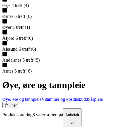
Ørje
4
treff
(
4
)
Ørnes
6
treff
(
6
)
Øyer
1
treff
(
1
)
Åfjord
6
treff
(
6
)
Ålesund
6
treff
(
6
)
Åndalsnes
5
treff
(
5
)
Årnes
6
treff
(
6
)
Øye, øre og tannpleie
Øye, øre og tannpleie
Vitaminer og kosttilskudd
Sårpleie
Filter
Produktsortering
6 varer sortert på
Anbefalt