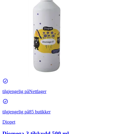
tilgjengelig på
Nettlager
tilgjengelig på
85 butikker
Diopet
Diomega-3 tilskudd 500 ml