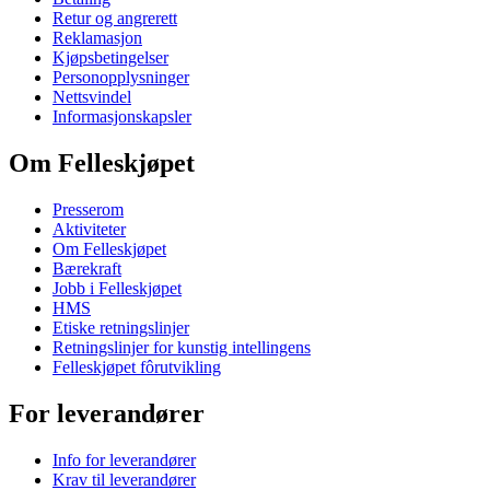
Retur og angrerett
Reklamasjon
Kjøpsbetingelser
Personopplysninger
Nettsvindel
Informasjonskapsler
Om Felleskjøpet
Presserom
Aktiviteter
Om Felleskjøpet
Bærekraft
Jobb i Felleskjøpet
HMS
Etiske retningslinjer
Retningslinjer for kunstig intellingens
Felleskjøpet fôrutvikling
For leverandører
Info for leverandører
Krav til leverandører