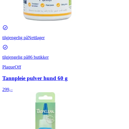
tilgjengelig på
Nettlager
tilgjengelig på
86 butikker
PlaqueOff
Tannpleie pulver hund 60 g
299,–