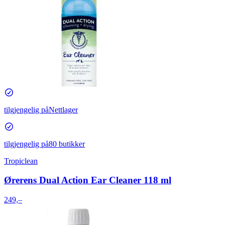
tilgjengelig på
Nettlager
tilgjengelig på
80 butikker
Tropiclean
Ørerens Dual Action Ear Cleaner 118 ml
249,–