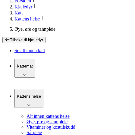
Forsiden
Kjæledyr
Katt
Kattens helse
Øye, øre og tannpleie
Tilbake til
kjæledyr
Se alt innen
katt
Kattemat
Kattens helse
Alt innen kattens helse
Øye, øre og tannpleie
Vitaminer og kosttilskudd
Sårpleie