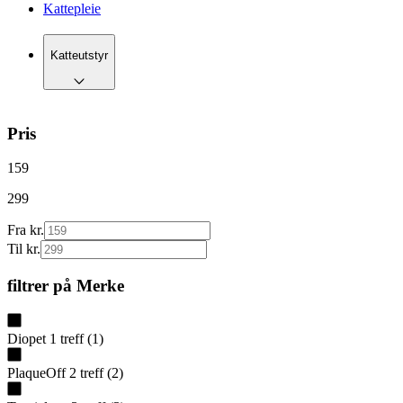
Kattepleie
Katteutstyr
Pris
159
299
Fra kr.
Til kr.
filtrer på
Merke
Diopet
1
treff
(
1
)
PlaqueOff
2
treff
(
2
)