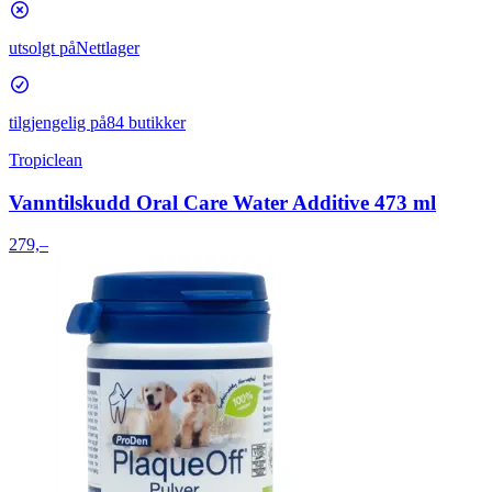
utsolgt på
Nettlager
tilgjengelig på
84 butikker
Tropiclean
Vanntilskudd Oral Care Water Additive 473 ml
279,–