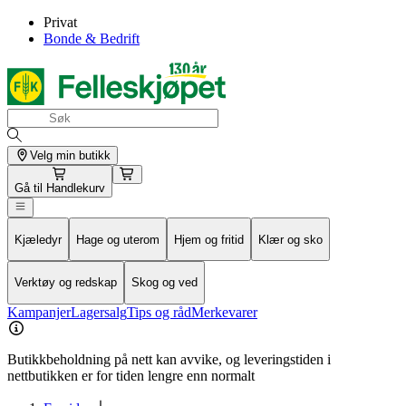
Privat
Bonde & Bedrift
Velg min butikk
Gå til
Handlekurv
Kjæledyr
Hage og uterom
Hjem og fritid
Klær og sko
Verktøy og redskap
Skog og ved
Kampanjer
Lagersalg
Tips og råd
Merkevarer
Butikkbeholdning på nett kan avvike, og leveringstiden i
nettbutikken er for tiden lengre enn normalt