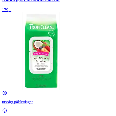
179,–
utsolgt på
Nettlager