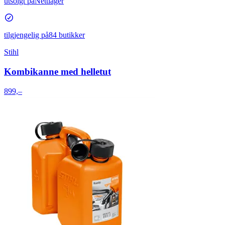
utsolgt på
Nettlager
tilgjengelig på
84 butikker
Stihl
Kombikanne med helletut
899,–