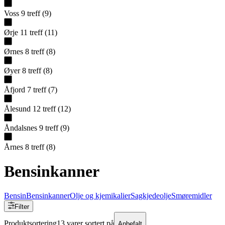
Voss
9
treff
(
9
)
Ørje
11
treff
(
11
)
Ørnes
8
treff
(
8
)
Øyer
8
treff
(
8
)
Åfjord
7
treff
(
7
)
Ålesund
12
treff
(
12
)
Åndalsnes
9
treff
(
9
)
Årnes
8
treff
(
8
)
Bensinkanner
Bensin
Bensinkanner
Olje og kjemikalier
Sagkjedeolje
Smøremidler
Filter
Produktsortering
13 varer sortert på
Anbefalt