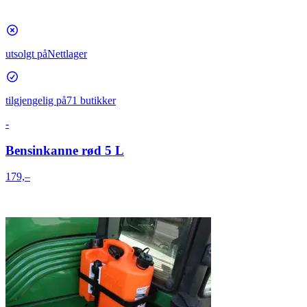
utsolgt på
Nettlager
tilgjengelig på
71 butikker
-
Bensinkanne rød 5 L
179,–