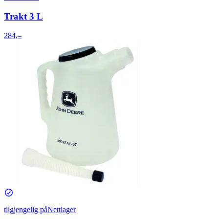
Trakt 3 L
284,–
tilgjengelig på
Nettlager