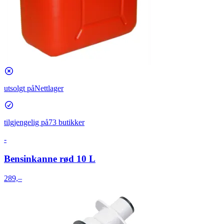
utsolgt på
Nettlager
tilgjengelig på
73 butikker
-
Bensinkanne rød 10 L
289,–