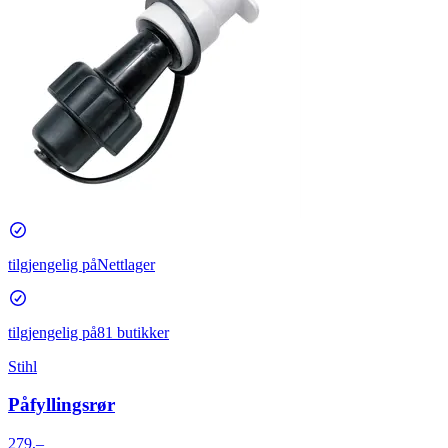
tilgjengelig på
Nettlager
tilgjengelig på
81 butikker
Stihl
Påfyllingsrør
279,–