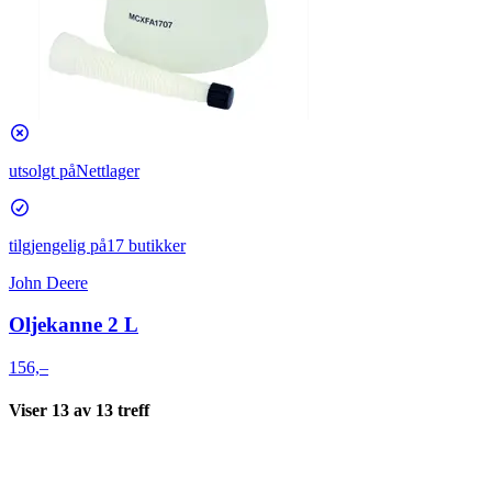
utsolgt på
Nettlager
tilgjengelig på
17 butikker
John Deere
Oljekanne 2 L
156,–
Viser
13
av
13
treff