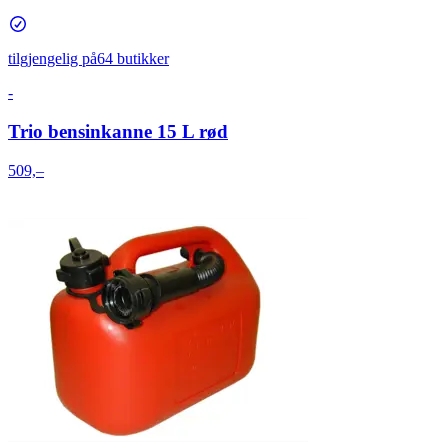
tilgjengelig på
64 butikker
-
Trio bensinkanne 15 L rød
509,–