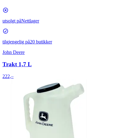
utsolgt på
Nettlager
tilgjengelig på
20 butikker
John Deere
Trakt 1,7 L
222,–