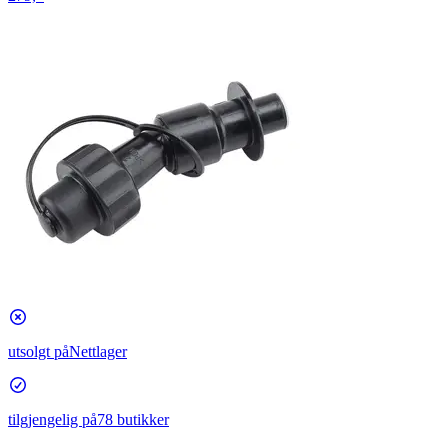
utsolgt på
Nettlager
tilgjengelig på
78 butikker