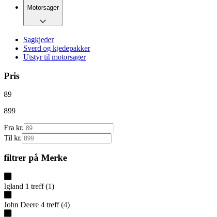
Motorsager
Sagkjeder
Sverd og kjedepakker
Utstyr til motorsager
Pris
89
899
Fra kr.
Til kr.
filtrer på
Merke
Igland
1
treff
(
1
)
John Deere
4
treff
(
4
)