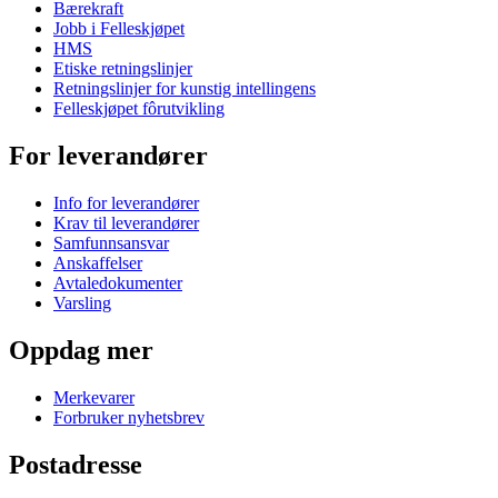
Bærekraft
Jobb i Felleskjøpet
HMS
Etiske retningslinjer
Retningslinjer for kunstig intellingens
Felleskjøpet fôrutvikling
For leverandører
Info for leverandører
Krav til leverandører
Samfunnsansvar
Anskaffelser
Avtaledokumenter
Varsling
Oppdag mer
Merkevarer
Forbruker nyhetsbrev
Postadresse