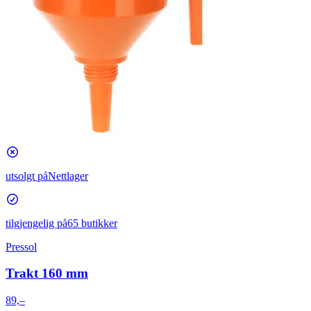
utsolgt på
Nettlager
tilgjengelig på
65 butikker
Pressol
Trakt 160 mm
89,–