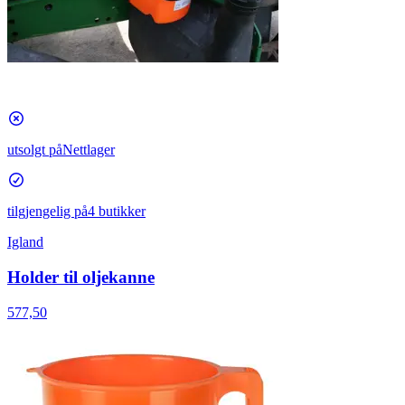
utsolgt på
Nettlager
tilgjengelig på
4 butikker
Igland
Holder til oljekanne
577,50