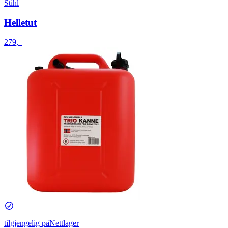
Stihl
Helletut
279,–
tilgjengelig på
Nettlager