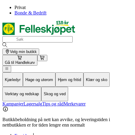
Privat
Bonde & Bedrift
Velg min butikk
Gå til
Handlekurv
Kjæledyr
Hage og uterom
Hjem og fritid
Klær og sko
Verktøy og redskap
Skog og ved
Kampanjer
Lagersalg
Tips og råd
Merkevarer
Butikkbeholdning på nett kan avvike, og leveringstiden i
nettbutikken er for tiden lengre enn normalt