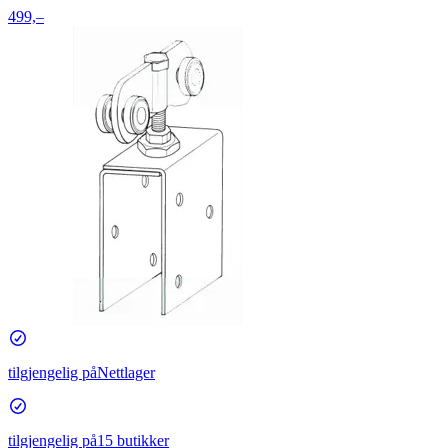
499,–
tilgjengelig på
Nettlager
tilgjengelig på
15 butikker