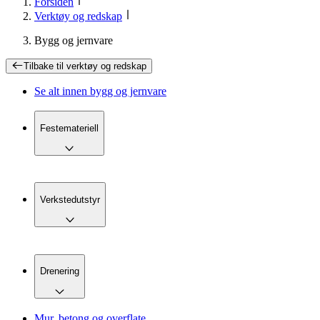
Forsiden
Verktøy og redskap
Bygg og jernvare
Tilbake til
verktøy og redskap
Se alt innen
bygg og jernvare
Festemateriell
Verkstedutstyr
Drenering
Mur, betong og overflate