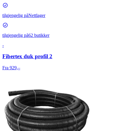
tilgjengelig på
Nettlager
tilgjengelig på
62 butikker
-
Fibertex duk profil 2
Fra 929,–