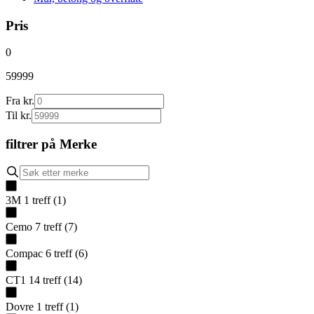
Pris
0
59999
Fra kr.
Til kr.
filtrer på
Merke
3M
1
treff
(
1
)
Cemo
7
treff
(
7
)
Compac
6
treff
(
6
)
CT1
14
treff
(
14
)
Dovre
1
treff
(
1
)