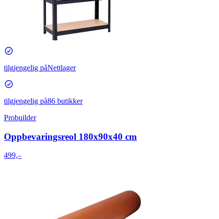
tilgjengelig på
Nettlager
tilgjengelig på
86 butikker
Probuilder
Oppbevaringsreol 180x90x40 cm
499,–