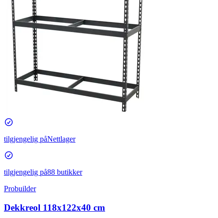
tilgjengelig på
Nettlager
tilgjengelig på
88 butikker
Probuilder
Dekkreol 118x122x40 cm