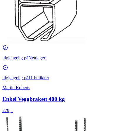
tilgjengelig på
Nettlager
tilgjengelig på
11 butikker
Martin Roberts
Enkel Veggbrakett 400 kg
279,–