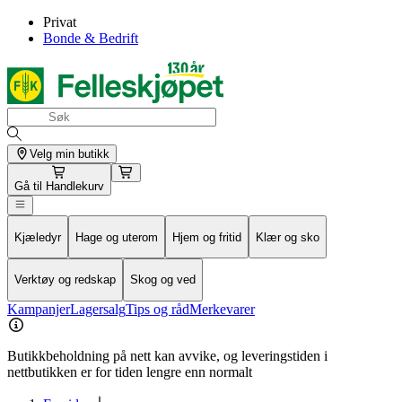
Privat
Bonde & Bedrift
Velg min butikk
Gå til
Handlekurv
Kjæledyr
Hage og uterom
Hjem og fritid
Klær og sko
Verktøy og redskap
Skog og ved
Kampanjer
Lagersalg
Tips og råd
Merkevarer
Butikkbeholdning på nett kan avvike, og leveringstiden i
nettbutikken er for tiden lengre enn normalt