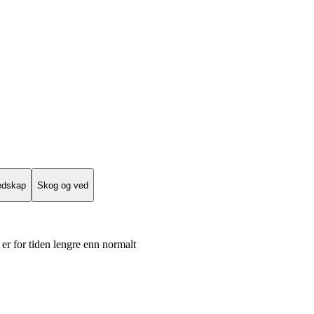
edskap
Skog og ved
er for tiden lengre enn normalt