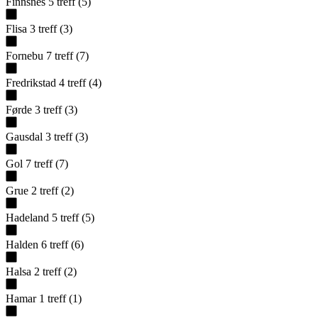
Finnsnes
5
treff
(
5
)
Flisa
3
treff
(
3
)
Fornebu
7
treff
(
7
)
Fredrikstad
4
treff
(
4
)
Førde
3
treff
(
3
)
Gausdal
3
treff
(
3
)
Gol
7
treff
(
7
)
Grue
2
treff
(
2
)
Hadeland
5
treff
(
5
)
Halden
6
treff
(
6
)
Halsa
2
treff
(
2
)
Hamar
1
treff
(
1
)