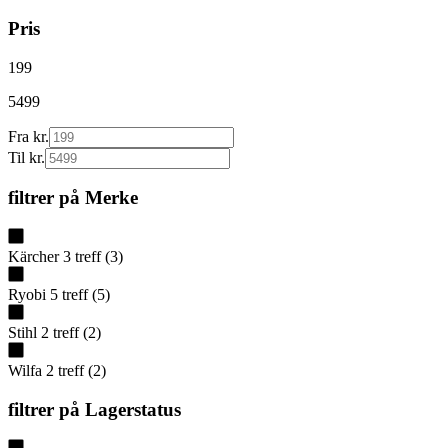
Pris
199
5499
Fra kr.
Til kr.
filtrer på
Merke
Kärcher
3
treff
(
3
)
Ryobi
5
treff
(
5
)
Stihl
2
treff
(
2
)
Wilfa
2
treff
(
2
)
filtrer på
Lagerstatus