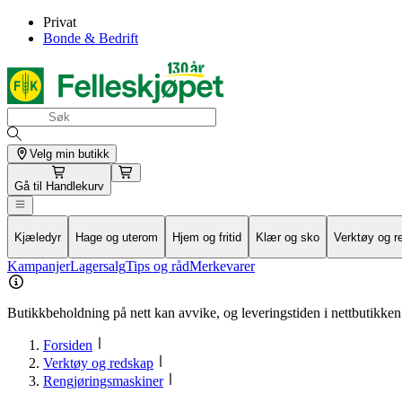
Privat
Bonde & Bedrift
Velg min butikk
Gå til
Handlekurv
Kjæledyr
Hage og uterom
Hjem og fritid
Klær og sko
Verktøy og r
Kampanjer
Lagersalg
Tips og råd
Merkevarer
Butikkbeholdning på nett kan avvike, og leveringstiden i nettbutikken 
Forsiden
Verktøy og redskap
Rengjøringsmaskiner