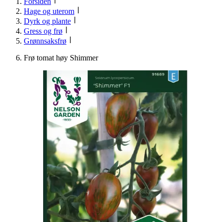
Forsiden
Hage og uterom
Dyrk og plante
Gress og frø
Grønnsaksfrø
Frø tomat høy Shimmer