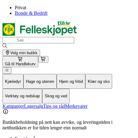
Privat
Bonde & Bedrift
Velg min butikk
Gå til
Handlekurv
Kjæledyr
Hage og uterom
Hjem og fritid
Klær og sko
Verktøy og redskap
Skog og ved
Kampanjer
Lagersalg
Tips og råd
Merkevarer
Butikkbeholdning på nett kan avvike, og leveringstiden i
nettbutikken er for tiden lengre enn normalt