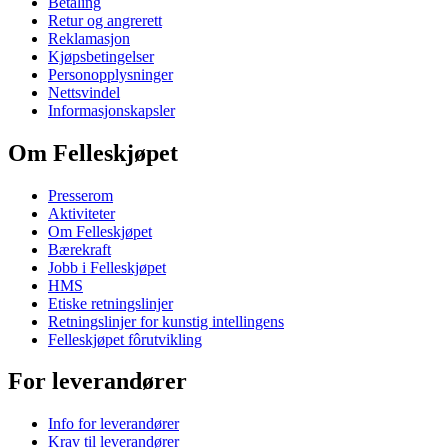
Betaling
Retur og angrerett
Reklamasjon
Kjøpsbetingelser
Personopplysninger
Nettsvindel
Informasjonskapsler
Om Felleskjøpet
Presserom
Aktiviteter
Om Felleskjøpet
Bærekraft
Jobb i Felleskjøpet
HMS
Etiske retningslinjer
Retningslinjer for kunstig intellingens
Felleskjøpet fôrutvikling
For leverandører
Info for leverandører
Krav til leverandører