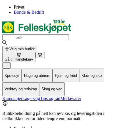
Privat
Bonde & Bedrift
Velg min butikk
Gå til
Handlekurv
Kjæledyr
Hage og uterom
Hjem og fritid
Klær og sko
Verktøy og redskap
Skog og ved
Kampanjer
Lagersalg
Tips og råd
Merkevarer
Butikkbeholdning på nett kan avvike, og leveringstiden i
nettbutikken er for tiden lengre enn normalt