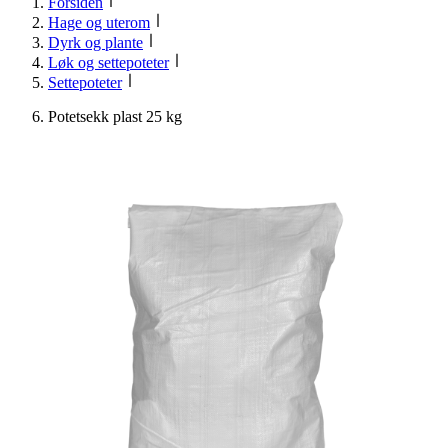
Forsiden
Hage og uterom
Dyrk og plante
Løk og settepoteter
Settepoteter
Potetsekk plast 25 kg