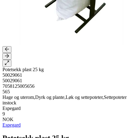
Potetsekk plast 25 kg
50029061
50029061
7058125005656
565
Hage og uterom,Dyrk og plante,Løk og settepoteter,Settepoteter
instock
Espegard
9
NOK
Espegard
Potetsekk plast 25 kg