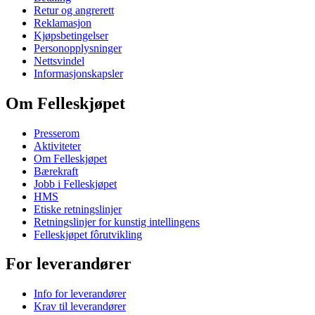
Retur og angrerett
Reklamasjon
Kjøpsbetingelser
Personopplysninger
Nettsvindel
Informasjonskapsler
Om Felleskjøpet
Presserom
Aktiviteter
Om Felleskjøpet
Bærekraft
Jobb i Felleskjøpet
HMS
Etiske retningslinjer
Retningslinjer for kunstig intellingens
Felleskjøpet fôrutvikling
For leverandører
Info for leverandører
Krav til leverandører