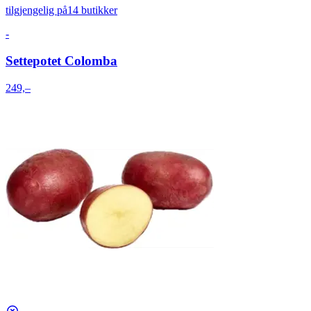
tilgjengelig på
14 butikker
-
Settepotet Colomba
249,–