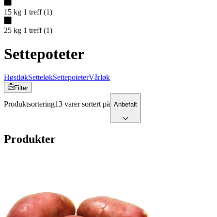
15 kg
1
treff
(
1
)
25 kg
1
treff
(
1
)
Settepoteter
Høstløk
Setteløk
Settepoteter
Vårløk
Filter
Produktsortering
13 varer sortert på
Anbefalt
Produkter