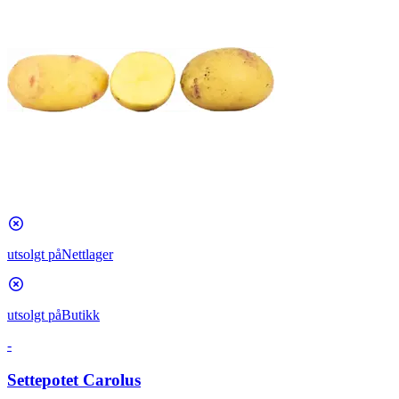
utsolgt på
Nettlager
utsolgt på
Butikk
-
Settepotet Carolus