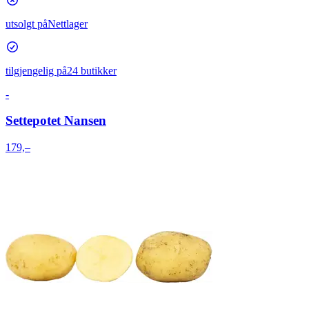
utsolgt på
Nettlager
tilgjengelig på
24 butikker
-
Settepotet Nansen
179,–