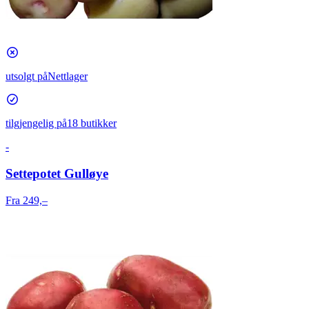
utsolgt på
Nettlager
tilgjengelig på
18 butikker
-
Settepotet Gulløye
Fra 249,–