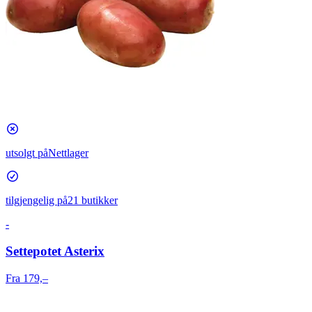
utsolgt på
Nettlager
tilgjengelig på
21 butikker
-
Settepotet Asterix
Fra 179,–