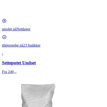
utsolgt på
Nettlager
tilgjengelig på
23 butikker
-
Settepotet Undset
Fra 249,–