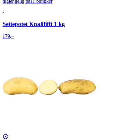
tilgjengelig på
11 butikker
-
Settepotet Knallfiffi 1 kg
179,–