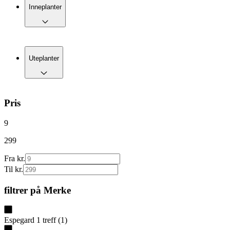
Inneplanter
Uteplanter
Pris
9
299
Fra kr.
Til kr.
filtrer på
Merke
Espegard
1
treff
(
1
)