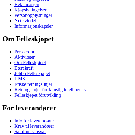
Reklamasjon
Kjøpsbetingelser
Personopplysninger
Nettsvindel
Informasjonskapsler
Om Felleskjøpet
Presserom
Aktiviteter
Om Felleskjøpet
Bærekraft
Jobb i Felleskjøpet
HMS
Etiske retningslinjer
Retningslinjer for kunstig intellingens
Felleskjøpet fôrutvikling
For leverandører
Info for leverandører
Krav til leverandører
Samfunnsansvar