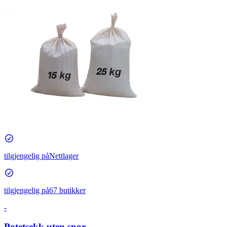
tilgjengelig på
Nettlager
tilgjengelig på
67 butikker
-
Potetsekk uten snor