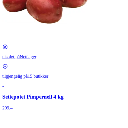
utsolgt på
Nettlager
tilgjengelig på
15 butikker
-
Settepotet Pimpernell 4 kg
299,–