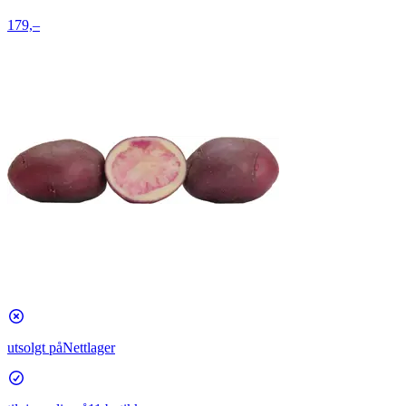
179,–
utsolgt på
Nettlager