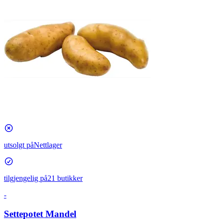
utsolgt på
Nettlager
tilgjengelig på
21 butikker
-
Settepotet Mandel