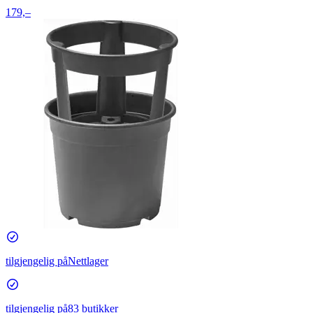
179,–
tilgjengelig på
Nettlager
tilgjengelig på
83 butikker