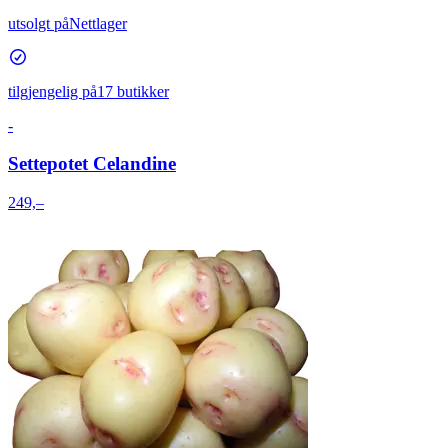
utsolgt på
Nettlager
tilgjengelig på
17 butikker
-
Settepotet Celandine
249,–