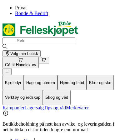
Privat
Bonde & Bedrift
Velg min butikk
Gå til
Handlekurv
Kjæledyr
Hage og uterom
Hjem og fritid
Klær og sko
Verktøy og redskap
Skog og ved
Kampanjer
Lagersalg
Tips og råd
Merkevarer
Butikkbeholdning på nett kan avvike, og leveringstiden i
nettbutikken er for tiden lengre enn normalt