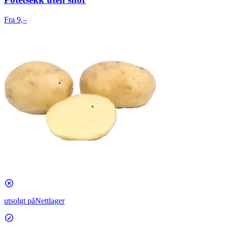
Fra 9,–
utsolgt på
Nettlager