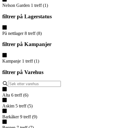
Nelson Garden
1
treff
(
1
)
filtrer på
Lagerstatus
På nettlager
8
treff
(
8
)
filtrer på
Kampanjer
Kampanje
1
treff
(
1
)
filtrer på
Varehus
Alta
6
treff
(
6
)
Askim
5
treff
(
5
)
Barkåker
9
treff
(
9
)
Bergen
7
treff
(
7
)