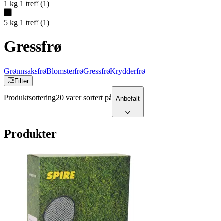
1 kg
1
treff
(
1
)
5 kg
1
treff
(
1
)
Gressfrø
Grønnsaksfrø
Blomsterfrø
Gressfrø
Krydderfrø
Filter
Produktsortering
20 varer sortert på
Anbefalt
Produkter