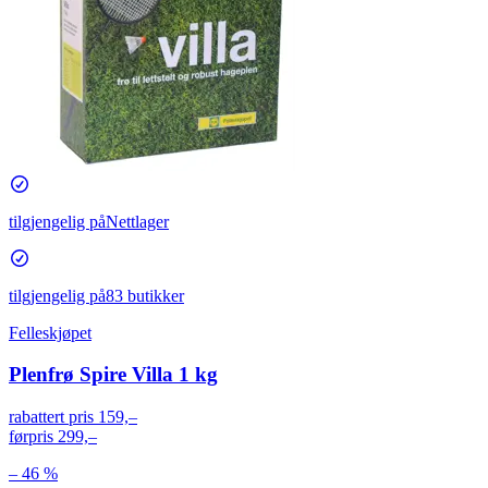
tilgjengelig på
Nettlager
tilgjengelig på
83 butikker
Felleskjøpet
Plenfrø Spire Villa 1 kg
rabattert pris
159,–
førpris
299,–
– 46 %