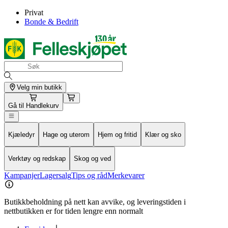
Privat
Bonde & Bedrift
Velg min butikk
Gå til
Handlekurv
Kjæledyr
Hage og uterom
Hjem og fritid
Klær og sko
Verktøy og redskap
Skog og ved
Kampanjer
Lagersalg
Tips og råd
Merkevarer
Butikkbeholdning på nett kan avvike, og leveringstiden i
nettbutikken er for tiden lengre enn normalt