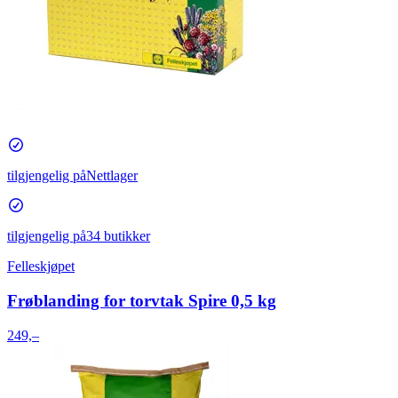
tilgjengelig på
Nettlager
tilgjengelig på
34 butikker
Felleskjøpet
Frøblanding for torvtak Spire 0,5 kg
249,–