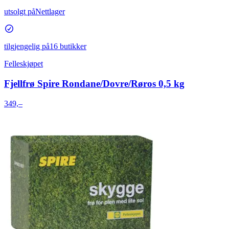
utsolgt på
Nettlager
tilgjengelig på
16 butikker
Felleskjøpet
Fjellfrø Spire Rondane/Dovre/Røros 0,5 kg
349,–