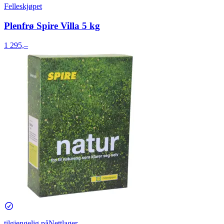
Felleskjøpet
Plenfrø Spire Villa 5 kg
1 295,–
tilgjengelig på
Nettlager