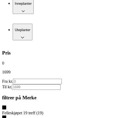
Inneplanter
Uteplanter
Pris
0
1699
Fra kr.
Til kr.
filtrer på
Merke
Felleskjøpet
19
treff
(
19
)