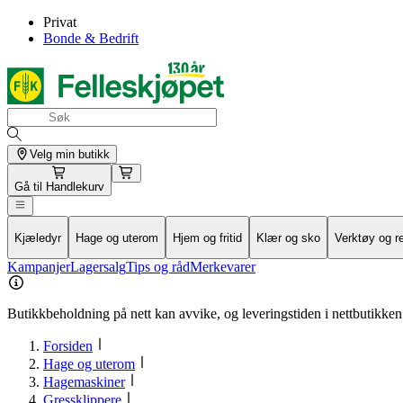
Privat
Bonde & Bedrift
Velg min butikk
Gå til
Handlekurv
Kjæledyr
Hage og uterom
Hjem og fritid
Klær og sko
Verktøy og r
Kampanjer
Lagersalg
Tips og råd
Merkevarer
Butikkbeholdning på nett kan avvike, og leveringstiden i nettbutikken 
Forsiden
Hage og uterom
Hagemaskiner
Gressklippere