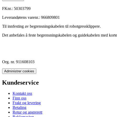
FKnr.:
50303799
Leverandørens varenr.:
966809801
Til innfesting av begrensningskabelen til robotgressklippere.
Det anbefales å feste begrensningskabelen og guidekabelen med korte m
Org. nr. 911608103
Administrer cookies
Kundeservice
Kontakt oss
Finn oss
Frakt og levering
Betaling
Retur og angrerett
Reklamasjon