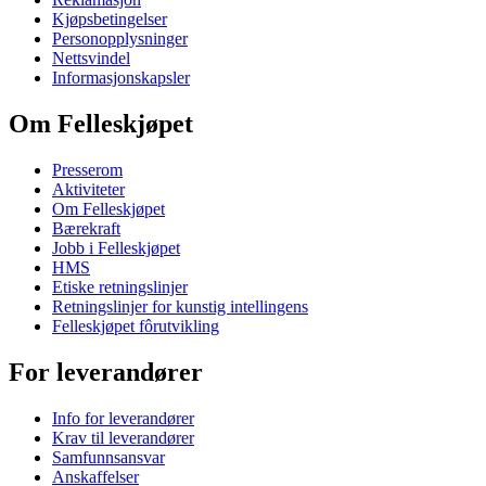
Kjøpsbetingelser
Personopplysninger
Nettsvindel
Informasjonskapsler
Om Felleskjøpet
Presserom
Aktiviteter
Om Felleskjøpet
Bærekraft
Jobb i Felleskjøpet
HMS
Etiske retningslinjer
Retningslinjer for kunstig intellingens
Felleskjøpet fôrutvikling
For leverandører
Info for leverandører
Krav til leverandører
Samfunnsansvar
Anskaffelser