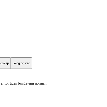
edskap
Skog og ved
er for tiden lengre enn normalt