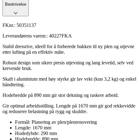
Beskrivelse
FKnr.:
50351137
Leverandørens varenr.:
40227FKA
Stabil dressrive, ideell for å forberede bakken til ny plen og utjevne
etter lufting på en effektiv måte.
Robust design som sikrer presis utjevning og lang levetid, selv ved
krevende bruk.
Skaft i aluminium med høy styrke gir lav vekt (kun 3,2 kg) og enkel
håndtering.
Hodebredde på 890 mm gir stor dekning og raskere arbeid.
Gir optimal arbeidsstilling. Lengde på 1670 mm gir god rekkevidde
og reduserer belastning på rygg og skuldre.
Formål: Planering av plen/plenrenovering
Lengde: 1670 mm
Hodedybde: 290 mm
Hodebredde: 890 mm