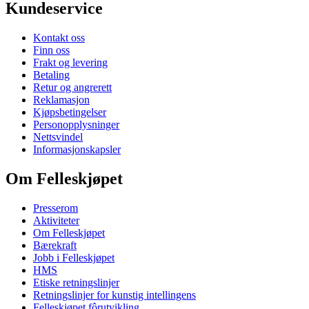
Kundeservice
Kontakt oss
Finn oss
Frakt og levering
Betaling
Retur og angrerett
Reklamasjon
Kjøpsbetingelser
Personopplysninger
Nettsvindel
Informasjonskapsler
Om Felleskjøpet
Presserom
Aktiviteter
Om Felleskjøpet
Bærekraft
Jobb i Felleskjøpet
HMS
Etiske retningslinjer
Retningslinjer for kunstig intellingens
Felleskjøpet fôrutvikling