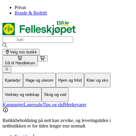
Privat
Bonde & Bedrift
Velg min butikk
Gå til
Handlekurv
Kjæledyr
Hage og uterom
Hjem og fritid
Klær og sko
Verktøy og redskap
Skog og ved
Kampanjer
Lagersalg
Tips og råd
Merkevarer
Butikkbeholdning på nett kan avvike, og leveringstiden i
nettbutikken er for tiden lengre enn normalt