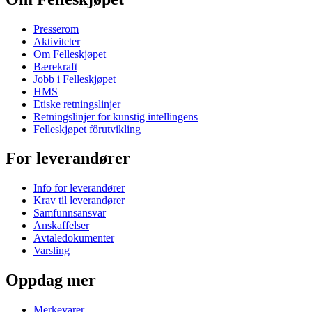
Presserom
Aktiviteter
Om Felleskjøpet
Bærekraft
Jobb i Felleskjøpet
HMS
Etiske retningslinjer
Retningslinjer for kunstig intellingens
Felleskjøpet fôrutvikling
For leverandører
Info for leverandører
Krav til leverandører
Samfunnsansvar
Anskaffelser
Avtaledokumenter
Varsling
Oppdag mer
Merkevarer