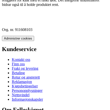
rengjøres for kalk med et raskt tørk. Det integrerte smussfilteret
bidrar også til å holde produktet rent.
Org. nr. 911608103
Administrer cookies
Kundeservice
Kontakt oss
Finn oss
Frakt og levering
Betaling
Retur og angrerett
Reklamasjon
Kjøpsbetingelser
Personopplysninger
Nettsvindel
Informasjonskapsler
Om Felleskjøpet