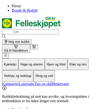
Privat
Bonde & Bedrift
Velg min butikk
Gå til
Handlekurv
Kjæledyr
Hage og uterom
Hjem og fritid
Klær og sko
Verktøy og redskap
Skog og ved
Kampanjer
Lagersalg
Tips og råd
Merkevarer
Butikkbeholdning på nett kan avvike, og leveringstiden i
nettbutikken er for tiden lengre enn normalt