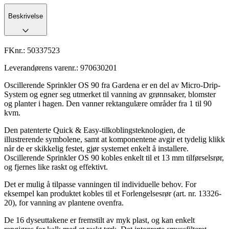
Beskrivelse
FKnr.:
50337523
Leverandørens varenr.:
970630201
Oscillerende Sprinkler OS 90 fra Gardena er en del av Micro-Drip-
System og egner seg utmerket til vanning av grønnsaker, blomster
og planter i hagen. Den vanner rektangulære områder fra 1 til 90
kvm.
Den patenterte Quick & Easy-tilkoblingsteknologien, de
illustrerende symbolene, samt at komponentene avgir et tydelig klikk
når de er skikkelig festet, gjør systemet enkelt å installere.
Oscillerende Sprinkler OS 90 kobles enkelt til et 13 mm tilførselsrør,
og fjernes like raskt og effektivt.
Det er mulig å tilpasse vanningen til individuelle behov. For
eksempel kan produktet kobles til et Forlengelsesrør (art. nr. 13326-
20), for vanning av plantene ovenfra.
De 16 dyseuttakene er fremstilt av myk plast, og kan enkelt