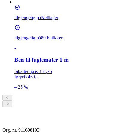
tilgjengelig på
Nettlager
tilgjengelig på
89 butikker
-
Ben til fuglemater 1 m
rabattert pris
351,75
førpris
469,–
– 25 %
Org. nr. 911608103