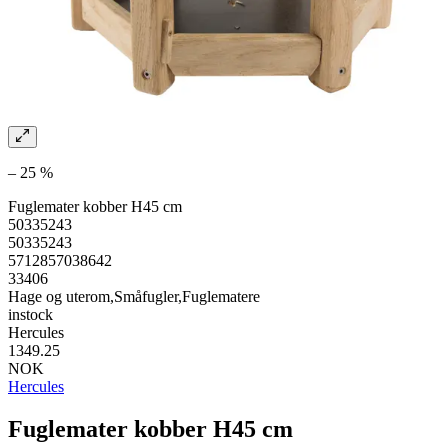
– 25 %
Fuglemater kobber H45 cm
50335243
50335243
5712857038642
33406
Hage og uterom,Småfugler,Fuglematere
instock
Hercules
1349.25
NOK
Hercules
Fuglemater kobber H45 cm