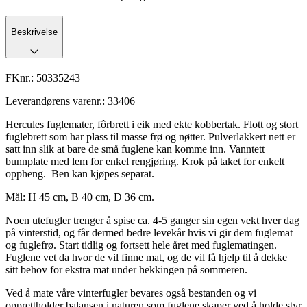
Beskrivelse
FKnr.:
50335243
Leverandørens varenr.:
33406
Hercules fuglemater, fôrbrett i eik med ekte kobbertak. Flott og stort
fuglebrett som har plass til masse frø og nøtter. Pulverlakkert nett er
satt inn slik at bare de små fuglene kan komme inn. Vanntett
bunnplate med lem for enkel rengjøring. Krok på taket for enkelt
oppheng. Ben kan kjøpes separat.
Mål: H 45 cm, B 40 cm, D 36 cm.
Noen utefugler trenger å spise ca. 4-5 ganger sin egen vekt hver dag
på vinterstid, og får dermed bedre levekår hvis vi gir dem fuglemat
og fuglefrø. Start tidlig og fortsett hele året med fuglematingen.
Fuglene vet da hvor de vil finne mat, og de vil få hjelp til å dekke
sitt behov for ekstra mat under hekkingen på sommeren.
Ved å mate våre vinterfugler bevares også bestanden og vi
opprettholder balansen i naturen som fuglene skaper ved å holde styr