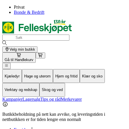
Privat
Bonde & Bedrift
Velg min butikk
Gå til
Handlekurv
Kjæledyr
Hage og uterom
Hjem og fritid
Klær og sko
Verktøy og redskap
Skog og ved
Kampanjer
Lagersalg
Tips og råd
Merkevarer
Butikkbeholdning på nett kan avvike, og leveringstiden i
nettbutikken er for tiden lengre enn normalt