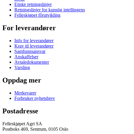
Etiske retningslinjer
Retningslinjer for kunstig intellingens
Felleskjøpet fôrutvikling
For leverandører
Info for leverandører
Krav til leverandører
Samfunnsansvar
Anskaffelser
Avtaledokumenter
Varsling
Oppdag mer
Merkevarer
Forbruker nyhetsbrev
Postadresse
Felleskjøpet Agri SA
Postboks 469, Sentrum, 0105 Oslo