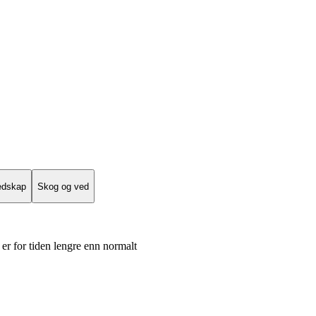
edskap
Skog og ved
er for tiden lengre enn normalt