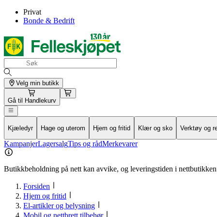
Privat
Bonde & Bedrift
Velg min butikk
Gå til
Handlekurv
Kjæledyr
Hage og uterom
Hjem og fritid
Klær og sko
Verktøy og r
Kampanjer
Lagersalg
Tips og råd
Merkevarer
Butikkbeholdning på nett kan avvike, og leveringstiden i nettbutikken 
Forsiden
Hjem og fritid
El-artikler og belysning
Mobil og nettbrett tilbehør