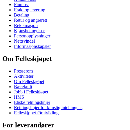
Finn oss
Frakt og levering
Betaling
Retur og angrerett
Reklamasjon
Kjøpsbetingelser
Personopplysninger
Nettsvindel
Informasjonskapsler
Om Felleskjøpet
Presserom
Aktiviteter
Om Felleskjøpet
Bærekraft
Jobb i Felleskjøpet
HMS
Etiske retningslinjer
Retningslinjer for kunstig intellingens
Felleskjøpet fôrutvikling
For leverandører