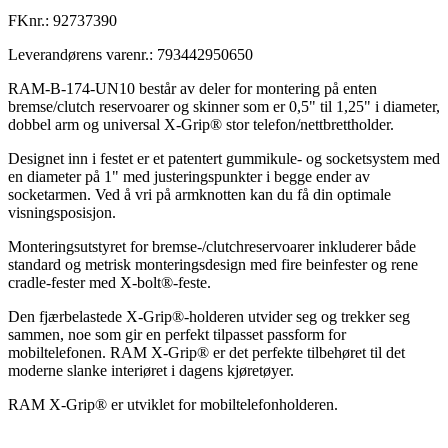
FKnr.:
92737390
Leverandørens varenr.:
793442950650
RAM-B-174-UN10 består av deler for montering på enten
bremse/clutch reservoarer og skinner som er 0,5" til 1,25" i diameter,
dobbel arm og universal X-Grip® stor telefon/nettbrettholder.
Designet inn i festet er et patentert gummikule- og socketsystem med
en diameter på 1" med justeringspunkter i begge ender av
socketarmen. Ved å vri på armknotten kan du få din optimale
visningsposisjon.
Monteringsutstyret for bremse-/clutchreservoarer inkluderer både
standard og metrisk monteringsdesign med fire beinfester og rene
cradle-fester med X-bolt®-feste.
Den fjærbelastede X-Grip®-holderen utvider seg og trekker seg
sammen, noe som gir en perfekt tilpasset passform for
mobiltelefonen. RAM X-Grip® er det perfekte tilbehøret til det
moderne slanke interiøret i dagens kjøretøyer.
RAM X-Grip® er utviklet for mobiltelefonholderen.