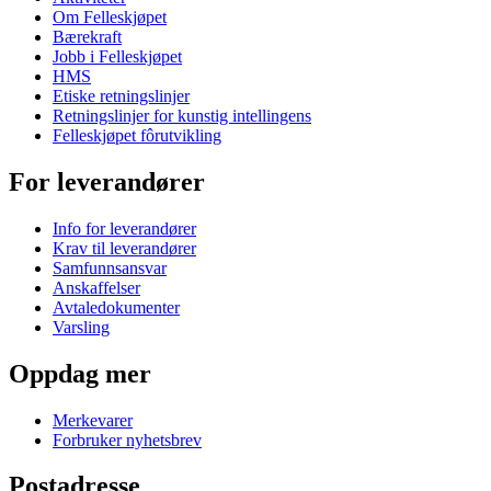
Om Felleskjøpet
Bærekraft
Jobb i Felleskjøpet
HMS
Etiske retningslinjer
Retningslinjer for kunstig intellingens
Felleskjøpet fôrutvikling
For leverandører
Info for leverandører
Krav til leverandører
Samfunnsansvar
Anskaffelser
Avtaledokumenter
Varsling
Oppdag mer
Merkevarer
Forbruker nyhetsbrev
Postadresse