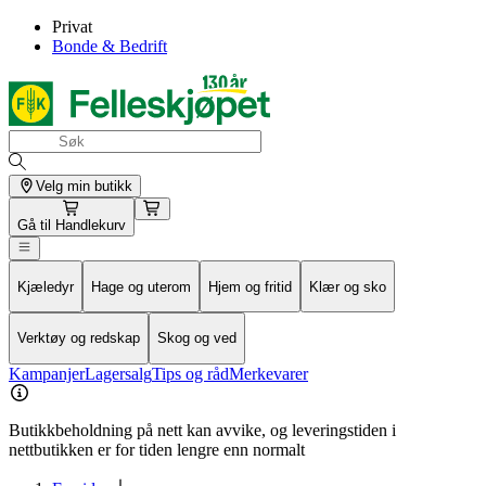
Privat
Bonde & Bedrift
Velg min butikk
Gå til
Handlekurv
Kjæledyr
Hage og uterom
Hjem og fritid
Klær og sko
Verktøy og redskap
Skog og ved
Kampanjer
Lagersalg
Tips og råd
Merkevarer
Butikkbeholdning på nett kan avvike, og leveringstiden i
nettbutikken er for tiden lengre enn normalt