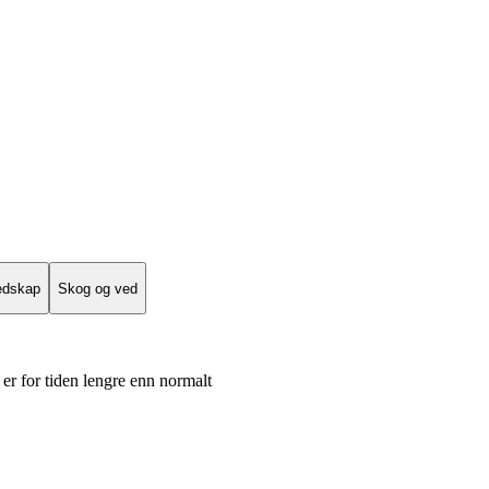
edskap
Skog og ved
er for tiden lengre enn normalt