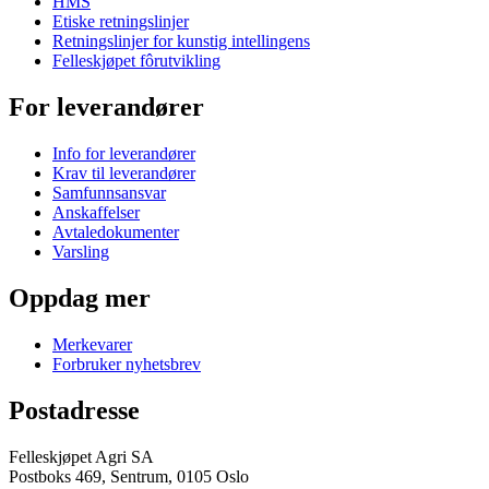
HMS
Etiske retningslinjer
Retningslinjer for kunstig intellingens
Felleskjøpet fôrutvikling
For leverandører
Info for leverandører
Krav til leverandører
Samfunnsansvar
Anskaffelser
Avtaledokumenter
Varsling
Oppdag mer
Merkevarer
Forbruker nyhetsbrev
Postadresse
Felleskjøpet Agri SA
Postboks 469, Sentrum, 0105 Oslo