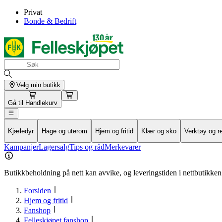
Privat
Bonde & Bedrift
Velg min butikk
Gå til
Handlekurv
Kjæledyr
Hage og uterom
Hjem og fritid
Klær og sko
Verktøy og r
Kampanjer
Lagersalg
Tips og råd
Merkevarer
Butikkbeholdning på nett kan avvike, og leveringstiden i nettbutikken 
Forsiden
Hjem og fritid
Fanshop
Felleskjøpet fanshop