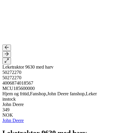
Leketraktor 9630 med harv
50272270
50272270
4006874018567
MCU185600000
Hjem og fritid,Fanshop,John Deere fanshop,Leker
instock
John Deere
349
NOK
John Deere
Leketraktor 9630 med harv