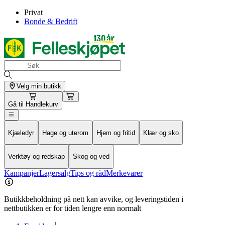
Privat
Bonde & Bedrift
Velg min butikk
Gå til
Handlekurv
Kjæledyr
Hage og uterom
Hjem og fritid
Klær og sko
Verktøy og redskap
Skog og ved
Kampanjer
Lagersalg
Tips og råd
Merkevarer
Butikkbeholdning på nett kan avvike, og leveringstiden i
nettbutikken er for tiden lengre enn normalt