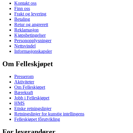
Kontakt oss
Finn oss
Frakt og levering
Betaling
Retur og angrerett
Reklamasjon
Kjøpsbetingelser
Personopplysninger
Nettsvindel
Informasjonskapsler
Om Felleskjøpet
Presserom
Aktiviteter
Om Felleskjøpet
Bærekraft
Jobb i Felleskjøpet
HMS
Etiske retningslinjer
Retningslinjer for kunstig intellingens
Felleskjøpet fôrutvikling
For leverandører