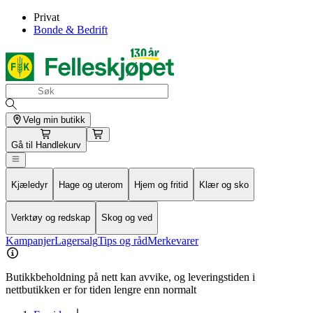
Privat
Bonde & Bedrift
Velg min butikk
Gå til
Handlekurv
Kjæledyr
Hage og uterom
Hjem og fritid
Klær og sko
Verktøy og redskap
Skog og ved
Kampanjer
Lagersalg
Tips og råd
Merkevarer
Butikkbeholdning på nett kan avvike, og leveringstiden i
nettbutikken er for tiden lengre enn normalt