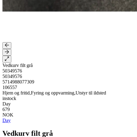
Vedkurv filt grå
50349576
50349576
5714988077309
106557
Hjem og fritid,Fyring og oppvarming,Utstyr til ildsted
instock
Day
679
NOK
Day
Vedkurv filt grå