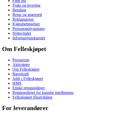
Finn oss
Frakt og levering
Betaling
Retur og angrerett
Reklamasjon
Kjøpsbetingelser
Personopplysninger
Nettsvindel
Informasjonskapsler
Om Felleskjøpet
Presserom
Aktiviteter
Om Felleskjøpet
Bærekraft
Jobb i Felleskjøpet
HMS
Etiske retningslinjer
Retningslinjer for kunstig intellingens
Felleskjøpet fôrutvikling
For leverandører