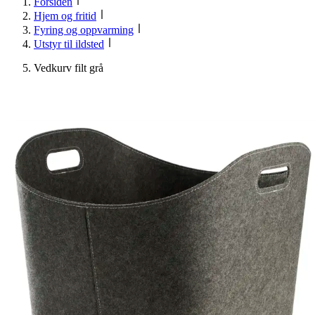
Forsiden
Hjem og fritid
Fyring og oppvarming
Utstyr til ildsted
Vedkurv filt grå