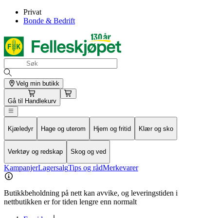
Privat
Bonde & Bedrift
Velg min butikk
Gå til
Handlekurv
Kjæledyr
Hage og uterom
Hjem og fritid
Klær og sko
Verktøy og redskap
Skog og ved
Kampanjer
Lagersalg
Tips og råd
Merkevarer
Butikkbeholdning på nett kan avvike, og leveringstiden i
nettbutikken er for tiden lengre enn normalt