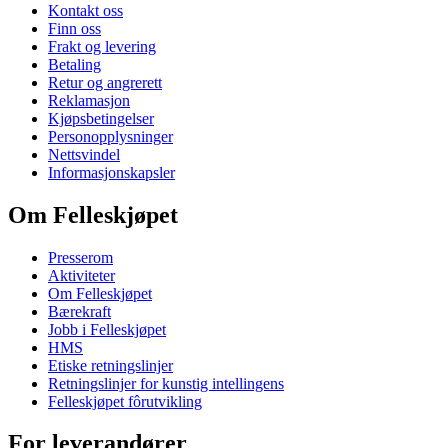
Kontakt oss
Finn oss
Frakt og levering
Betaling
Retur og angrerett
Reklamasjon
Kjøpsbetingelser
Personopplysninger
Nettsvindel
Informasjonskapsler
Om Felleskjøpet
Presserom
Aktiviteter
Om Felleskjøpet
Bærekraft
Jobb i Felleskjøpet
HMS
Etiske retningslinjer
Retningslinjer for kunstig intellingens
Felleskjøpet fôrutvikling
For leverandører