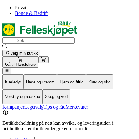
Privat
Bonde & Bedrift
Velg min butikk
Gå til
Handlekurv
Kjæledyr
Hage og uterom
Hjem og fritid
Klær og sko
Verktøy og redskap
Skog og ved
Kampanjer
Lagersalg
Tips og råd
Merkevarer
Butikkbeholdning på nett kan avvike, og leveringstiden i
nettbutikken er for tiden lengre enn normalt