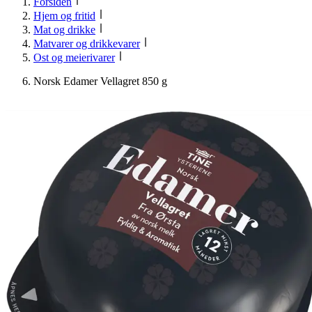
Forsiden
Hjem og fritid
Mat og drikke
Matvarer og drikkevarer
Ost og meierivarer
Norsk Edamer Vellagret 850 g