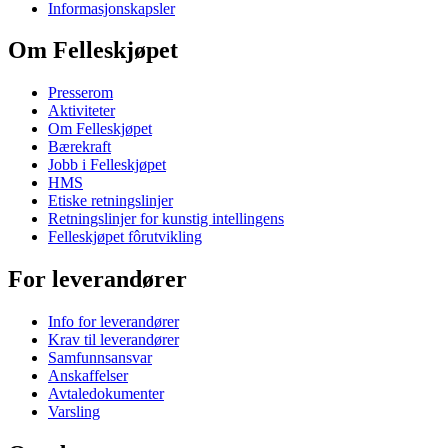
Informasjonskapsler
Om Felleskjøpet
Presserom
Aktiviteter
Om Felleskjøpet
Bærekraft
Jobb i Felleskjøpet
HMS
Etiske retningslinjer
Retningslinjer for kunstig intellingens
Felleskjøpet fôrutvikling
For leverandører
Info for leverandører
Krav til leverandører
Samfunnsansvar
Anskaffelser
Avtaledokumenter
Varsling