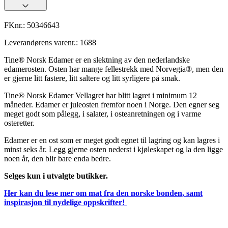
FKnr.:
50346643
Leverandørens varenr.:
1688
Tine® Norsk Edamer er en slektning av den nederlandske
edamerosten. Osten har mange fellestrekk med Norvegia®, men den
er gjerne litt fastere, litt saltere og litt syrligere på smak.
Tine® Norsk Edamer Vellagret har blitt lagret i minimum 12
måneder. Edamer er juleosten fremfor noen i Norge. Den egner seg
meget godt som pålegg, i salater, i osteanretningen og i varme
osteretter.
Edamer er en ost som er meget godt egnet til lagring og kan lagres i
minst seks år. Legg gjerne osten nederst i kjøleskapet og la den ligge
noen år, den blir bare enda bedre.
Selges kun i utvalgte butikker.
Her kan du lese mer om mat fra den norske bonden, samt
inspirasjon til nydelige oppskrifter!