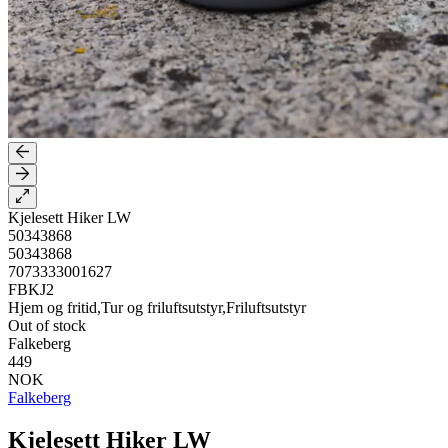
Kjelesett Hiker LW
50343868
50343868
7073333001627
FBKJ2
Hjem og fritid,Tur og friluftsutstyr,Friluftsutstyr
Out of stock
Falkeberg
449
NOK
Falkeberg
Kjelesett Hiker LW