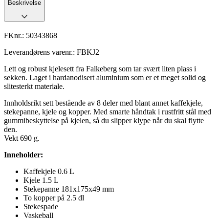
Beskrivelse
FKnr.:
50343868
Leverandørens varenr.:
FBKJ2
Lett og robust kjelesett fra Falkeberg som tar svært liten plass i
sekken. Laget i hardanodisert aluminium som er et meget solid og
slitesterkt materiale.
Innholdsrikt sett bestående av 8 deler med blant annet kaffekjele,
stekepanne, kjele og kopper. Med smarte håndtak i rustfritt stål med
gummibeskyttelse på kjelen, så du slipper klype når du skal flytte
den.
Vekt 690 g.
Inneholder:
Kaffekjele 0.6 L
Kjele 1.5 L
Stekepanne 181x175x49 mm
To kopper på 2.5 dl
Stekespade
Vaskeball