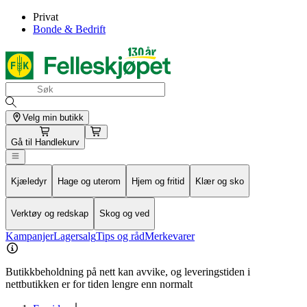
Privat
Bonde & Bedrift
Velg min butikk
Gå til
Handlekurv
Kjæledyr
Hage og uterom
Hjem og fritid
Klær og sko
Verktøy og redskap
Skog og ved
Kampanjer
Lagersalg
Tips og råd
Merkevarer
Butikkbeholdning på nett kan avvike, og leveringstiden i
nettbutikken er for tiden lengre enn normalt