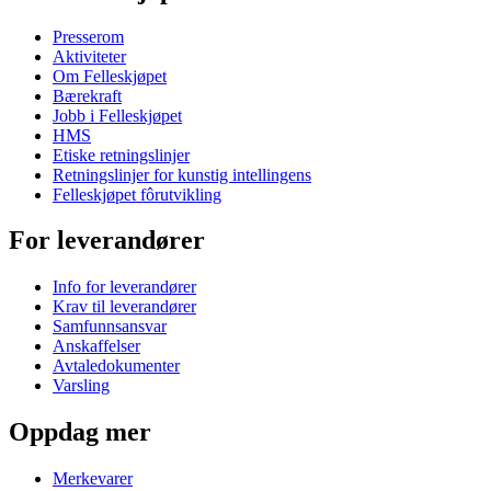
Presserom
Aktiviteter
Om Felleskjøpet
Bærekraft
Jobb i Felleskjøpet
HMS
Etiske retningslinjer
Retningslinjer for kunstig intellingens
Felleskjøpet fôrutvikling
For leverandører
Info for leverandører
Krav til leverandører
Samfunnsansvar
Anskaffelser
Avtaledokumenter
Varsling
Oppdag mer
Merkevarer