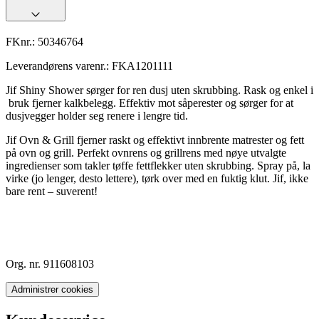
FKnr.:
50346764
Leverandørens varenr.:
FKA1201111
Jif Shiny Shower sørger for ren dusj uten skrubbing. Rask og enkel i
bruk fjerner kalkbelegg. Effektiv mot såperester og sørger for at
dusjvegger holder seg renere i lengre tid.
Jif Ovn & Grill fjerner raskt og effektivt innbrente matrester og fett
på ovn og grill. Perfekt ovnrens og grillrens med nøye utvalgte
ingredienser som takler tøffe fettflekker uten skrubbing. Spray på, la
virke (jo lenger, desto lettere), tørk over med en fuktig klut. Jif, ikke
bare rent – suverent!
Org. nr. 911608103
Administrer cookies