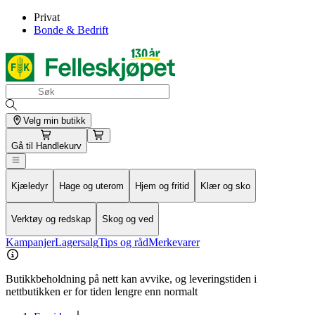
Privat
Bonde & Bedrift
Velg min butikk
Gå til
Handlekurv
Kjæledyr
Hage og uterom
Hjem og fritid
Klær og sko
Verktøy og redskap
Skog og ved
Kampanjer
Lagersalg
Tips og råd
Merkevarer
Butikkbeholdning på nett kan avvike, og leveringstiden i
nettbutikken er for tiden lengre enn normalt