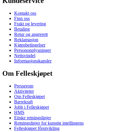
Kundeservice
Kontakt oss
Finn oss
Frakt og levering
Betaling
Retur og angrerett
Reklamasjon
Kjøpsbetingelser
Personopplysninger
Nettsvindel
Informasjonskapsler
Om Felleskjøpet
Presserom
Aktiviteter
Om Felleskjøpet
Bærekraft
Jobb i Felleskjøpet
HMS
Etiske retningslinjer
Retningslinjer for kunstig intellingens
Felleskjøpet fôrutvikling