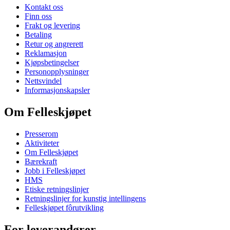
Kontakt oss
Finn oss
Frakt og levering
Betaling
Retur og angrerett
Reklamasjon
Kjøpsbetingelser
Personopplysninger
Nettsvindel
Informasjonskapsler
Om Felleskjøpet
Presserom
Aktiviteter
Om Felleskjøpet
Bærekraft
Jobb i Felleskjøpet
HMS
Etiske retningslinjer
Retningslinjer for kunstig intellingens
Felleskjøpet fôrutvikling
For leverandører