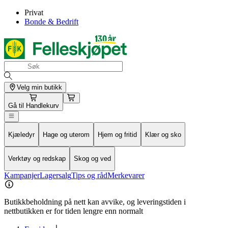
Privat
Bonde & Bedrift
Velg min butikk
Gå til
Handlekurv
Kjæledyr
Hage og uterom
Hjem og fritid
Klær og sko
Verktøy og redskap
Skog og ved
Kampanjer
Lagersalg
Tips og råd
Merkevarer
Butikkbeholdning på nett kan avvike, og leveringstiden i
nettbutikken er for tiden lengre enn normalt