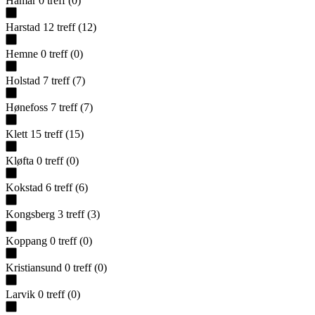
Hamar
0
treff
(
0
)
Harstad
12
treff
(
12
)
Hemne
0
treff
(
0
)
Holstad
7
treff
(
7
)
Hønefoss
7
treff
(
7
)
Klett
15
treff
(
15
)
Kløfta
0
treff
(
0
)
Kokstad
6
treff
(
6
)
Kongsberg
3
treff
(
3
)
Koppang
0
treff
(
0
)
Kristiansund
0
treff
(
0
)
Larvik
0
treff
(
0
)