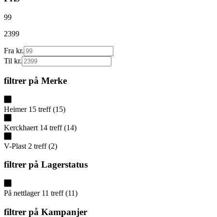
99
2399
Fra kr.
Til kr.
filtrer på
Merke
Heimer
15
treff
(
15
)
Kerckhaert
14
treff
(
14
)
V-Plast
2
treff
(
2
)
filtrer på
Lagerstatus
På nettlager
11
treff
(
11
)
filtrer på
Kampanjer