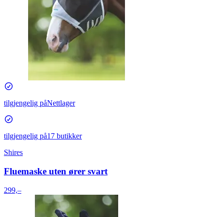
tilgjengelig på
Nettlager
tilgjengelig på
17 butikker
Shires
Fluemaske uten ører svart
299,–