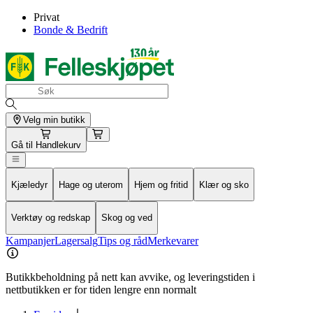
Privat
Bonde & Bedrift
Velg min butikk
Gå til
Handlekurv
Kjæledyr
Hage og uterom
Hjem og fritid
Klær og sko
Verktøy og redskap
Skog og ved
Kampanjer
Lagersalg
Tips og råd
Merkevarer
Butikkbeholdning på nett kan avvike, og leveringstiden i
nettbutikken er for tiden lengre enn normalt