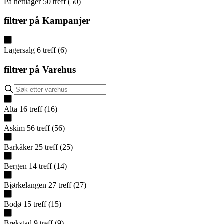
På nettlager
50
treff
(
50
)
filtrer på
Kampanjer
Lagersalg
6
treff
(
6
)
filtrer på
Varehus
Alta
16
treff
(
16
)
Askim
56
treff
(
56
)
Barkåker
25
treff
(
25
)
Bergen
14
treff
(
14
)
Bjørkelangen
27
treff
(
27
)
Bodø
15
treff
(
15
)
Brekstad
9
treff
(
9
)