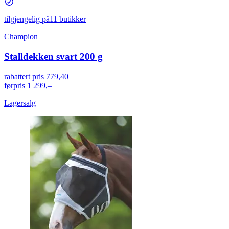
tilgjengelig på
11 butikker
Champion
Stalldekken svart 200 g
rabattert pris
779,40
førpris
1 299,–
Lagersalg