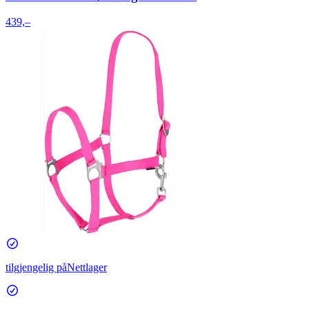
439,–
tilgjengelig på
Nettlager