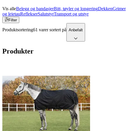
Vis alle
Belegg og bandasjer
Bitt, tøyler og longering
Dekken
Grimer
og leietau
Reflekser
Salutstyr
Transport og utstyr
Filter
Produktsortering
61 varer sortert på
Anbefalt
Produkter