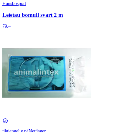
Hansbosport
Leietau bomull svart 2 m
79,–
tilgjengelig på
Nettlager