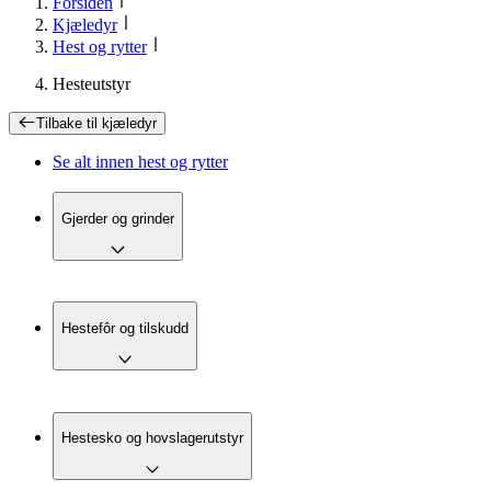
Forsiden
Kjæledyr
Hest og rytter
Hesteutstyr
Tilbake til
kjæledyr
Se alt innen
hest og rytter
Gjerder og grinder
Hestefôr og tilskudd
Hestesko og hovslagerutstyr