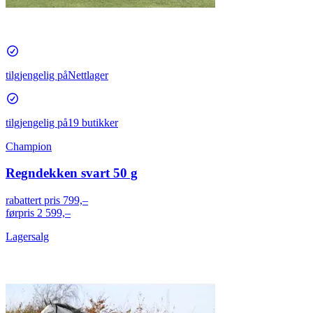
tilgjengelig på
Nettlager
tilgjengelig på
19 butikker
Champion
Regndekken svart 50 g
rabattert pris
799,–
førpris
2 599,–
Lagersalg