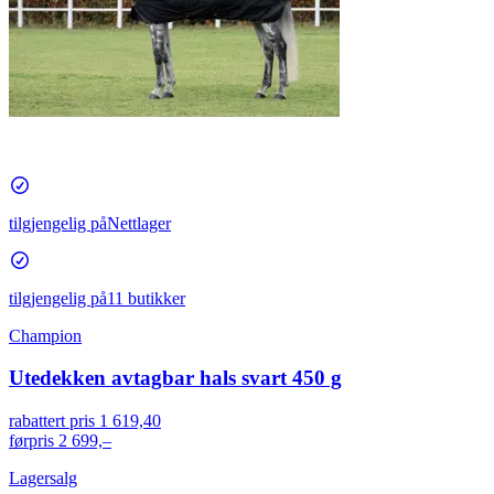
tilgjengelig på
Nettlager
tilgjengelig på
11 butikker
Champion
Utedekken avtagbar hals svart 450 g
rabattert pris
1 619,40
førpris
2 699,–
Lagersalg