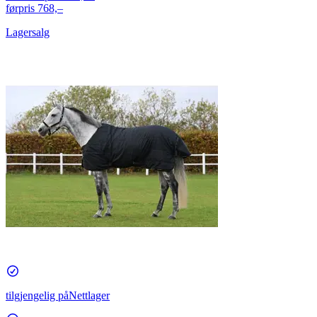
førpris
768,–
Lagersalg
tilgjengelig på
Nettlager