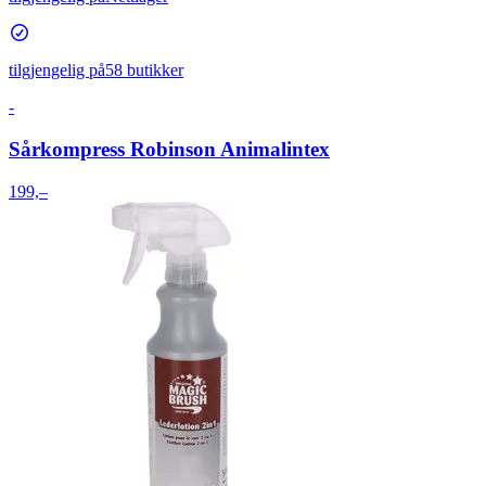
tilgjengelig på
58 butikker
-
Sårkompress Robinson Animalintex
199,–