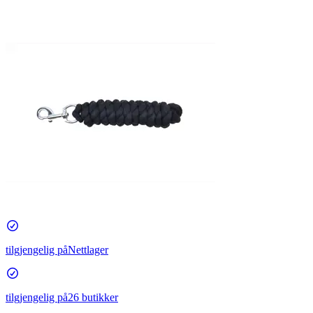
tilgjengelig på
Nettlager
tilgjengelig på
26 butikker