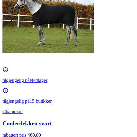
tilgjengelig på
Nettlager
tilgjengelig på
15 butikker
Champion
Coolerdekken svart
rabattert pris
460,80