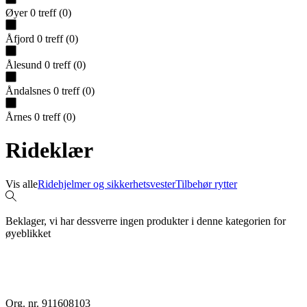
Øyer
0
treff
(
0
)
Åfjord
0
treff
(
0
)
Ålesund
0
treff
(
0
)
Åndalsnes
0
treff
(
0
)
Årnes
0
treff
(
0
)
Rideklær
Vis alle
Ridehjelmer og sikkerhetsvester
Tilbehør rytter
Beklager, vi har dessverre ingen produkter i denne kategorien for
øyeblikket
Org. nr. 911608103