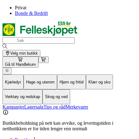
Privat
Bonde & Bedrift
Velg min butikk
Gå til
Handlekurv
Kjæledyr
Hage og uterom
Hjem og fritid
Klær og sko
Verktøy og redskap
Skog og ved
Kampanjer
Lagersalg
Tips og råd
Merkevarer
Butikkbeholdning på nett kan avvike, og leveringstiden i
nettbutikken er for tiden lengre enn normalt