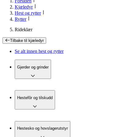
Forsiden
Kjæledyr
Hest og rytter
Rytter
Rideklær
Tilbake til
kjæledyr
Se alt innen
hest og rytter
Gjerder og grinder
Hestefôr og tilskudd
Hestesko og hovslagerutstyr