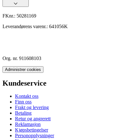
FKnr.:
50281169
Leverandørens varenr.:
641056K
Org. nr. 911608103
Administrer cookies
Kundeservice
Kontakt oss
Finn oss
Frakt og levering
Betaling
Retur og angrerett
Reklamasjon
Kjøpsbetingelser
Personopplysninger