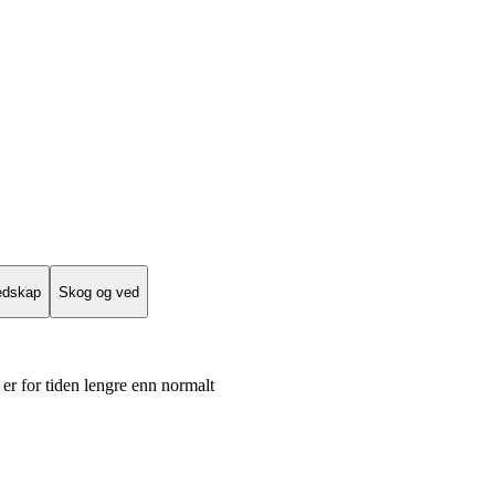
edskap
Skog og ved
er for tiden lengre enn normalt