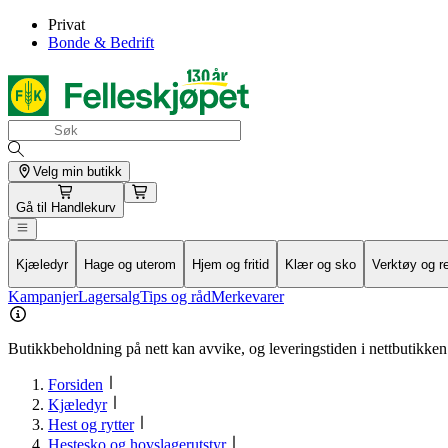
Privat
Bonde & Bedrift
Velg min butikk
Gå til
Handlekurv
Kjæledyr
Hage og uterom
Hjem og fritid
Klær og sko
Verktøy og r
Kampanjer
Lagersalg
Tips og råd
Merkevarer
Butikkbeholdning på nett kan avvike, og leveringstiden i nettbutikken 
Forsiden
Kjæledyr
Hest og rytter
Hestesko og hovslagerutstyr