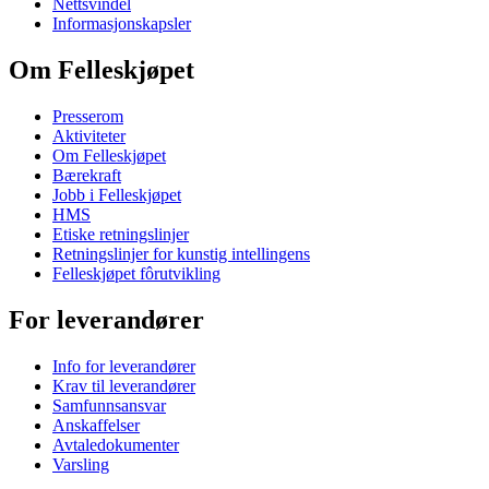
Nettsvindel
Informasjonskapsler
Om Felleskjøpet
Presserom
Aktiviteter
Om Felleskjøpet
Bærekraft
Jobb i Felleskjøpet
HMS
Etiske retningslinjer
Retningslinjer for kunstig intellingens
Felleskjøpet fôrutvikling
For leverandører
Info for leverandører
Krav til leverandører
Samfunnsansvar
Anskaffelser
Avtaledokumenter
Varsling