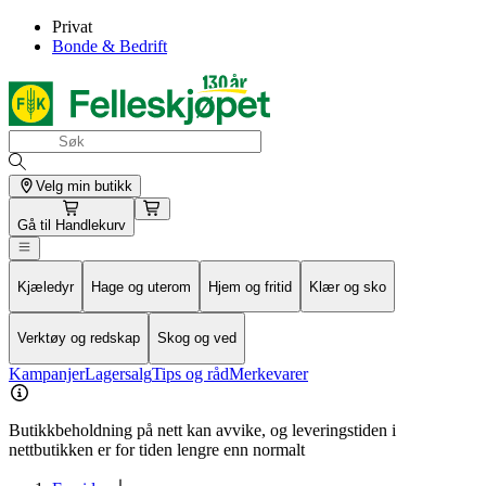
Privat
Bonde & Bedrift
Velg min butikk
Gå til
Handlekurv
Kjæledyr
Hage og uterom
Hjem og fritid
Klær og sko
Verktøy og redskap
Skog og ved
Kampanjer
Lagersalg
Tips og råd
Merkevarer
Butikkbeholdning på nett kan avvike, og leveringstiden i
nettbutikken er for tiden lengre enn normalt