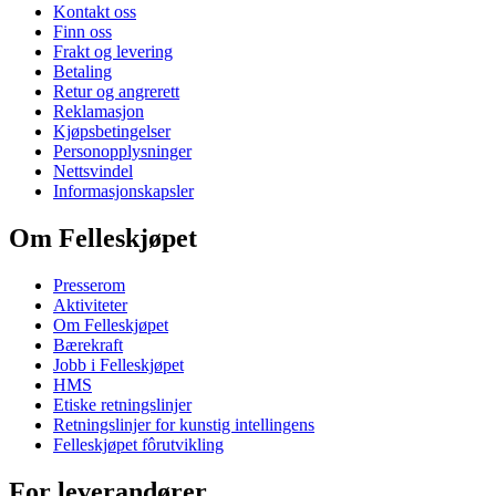
Kontakt oss
Finn oss
Frakt og levering
Betaling
Retur og angrerett
Reklamasjon
Kjøpsbetingelser
Personopplysninger
Nettsvindel
Informasjonskapsler
Om Felleskjøpet
Presserom
Aktiviteter
Om Felleskjøpet
Bærekraft
Jobb i Felleskjøpet
HMS
Etiske retningslinjer
Retningslinjer for kunstig intellingens
Felleskjøpet fôrutvikling
For leverandører