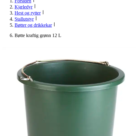
Forsiden
Kjæledyr
Hest og rytter
Stallutstyr
Bøtter og drikkekar
Bøtte kraftig grønn 12 L