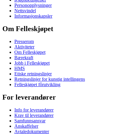
Personopplysninger
Nettsvindel
Informasjonskapsler
Om Felleskjøpet
Presserom
Aktiviteter
Om Felleskjøpet
Bærekraft
Jobb i Felleskjøpet
HMS
Etiske retningslinjer
Retningslinjer for kunstig intellingens
Felleskjøpet fôrutvikling
For leverandører
Info for leverandører
Krav til leverandører
Samfunnsansvar
Anskaffelser
Avtaledokumenter