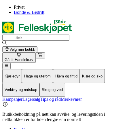
Privat
Bonde & Bedrift
Velg min butikk
Gå til
Handlekurv
Kjæledyr
Hage og uterom
Hjem og fritid
Klær og sko
Verktøy og redskap
Skog og ved
Kampanjer
Lagersalg
Tips og råd
Merkevarer
Butikkbeholdning på nett kan avvike, og leveringstiden i
nettbutikken er for tiden lengre enn normalt