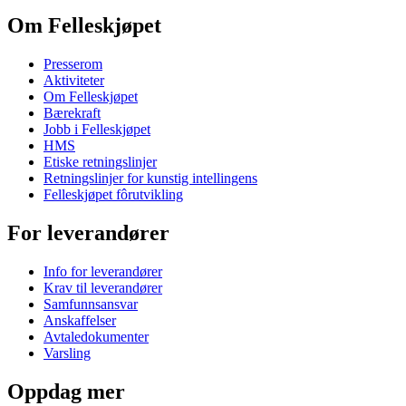
Om Felleskjøpet
Presserom
Aktiviteter
Om Felleskjøpet
Bærekraft
Jobb i Felleskjøpet
HMS
Etiske retningslinjer
Retningslinjer for kunstig intellingens
Felleskjøpet fôrutvikling
For leverandører
Info for leverandører
Krav til leverandører
Samfunnsansvar
Anskaffelser
Avtaledokumenter
Varsling
Oppdag mer