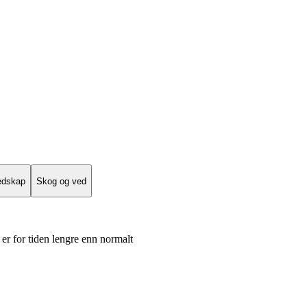
edskap
Skog og ved
er for tiden lengre enn normalt