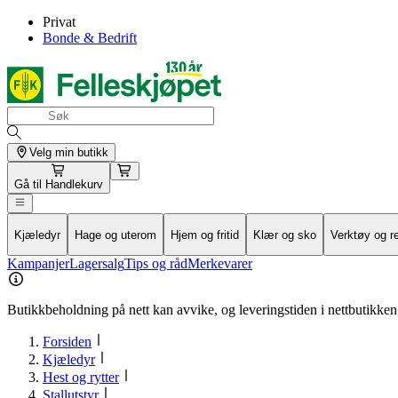
Privat
Bonde & Bedrift
Velg min butikk
Gå til
Handlekurv
Kjæledyr
Hage og uterom
Hjem og fritid
Klær og sko
Verktøy og r
Kampanjer
Lagersalg
Tips og råd
Merkevarer
Butikkbeholdning på nett kan avvike, og leveringstiden i nettbutikken 
Forsiden
Kjæledyr
Hest og rytter
Stallutstyr