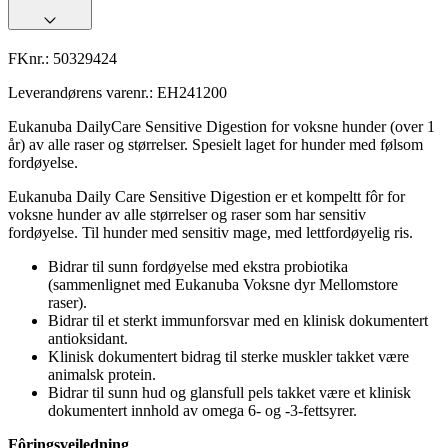
FKnr.:
50329424
Leverandørens varenr.:
EH241200
Eukanuba DailyCare Sensitive Digestion for voksne hunder (over 1
år) av alle raser og størrelser. Spesielt laget for hunder med følsom
fordøyelse.
Eukanuba Daily Care Sensitive Digestion er et kompeltt fôr for
voksne hunder av alle størrelser og raser som har sensitiv
fordøyelse. Til hunder med sensitiv mage, med lettfordøyelig ris.
Bidrar til sunn fordøyelse med ekstra probiotika
(sammenlignet med Eukanuba Voksne dyr Mellomstore
raser).
Bidrar til et sterkt immunforsvar med en klinisk dokumentert
antioksidant.
Klinisk dokumentert bidrag til sterke muskler takket være
animalsk protein.
Bidrar til sunn hud og glansfull pels takket være et klinisk
dokumentert innhold av omega 6- og -3-fettsyrer.
Fôringsveiledning