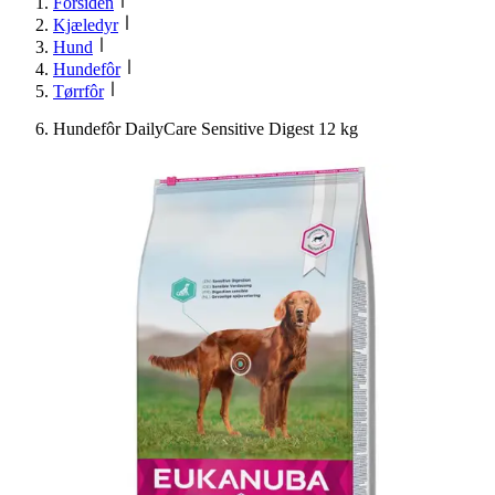
Forsiden
Kjæledyr
Hund
Hundefôr
Tørrfôr
Hundefôr DailyCare Sensitive Digest 12 kg