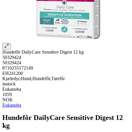
Hundefôr DailyCare Sensitive Digest 12 kg
50329424
50329424
8710255172149
EH241200
Kjæledyr,Hund,Hundefôr,Tørrfôr
instock
Eukanuba
1059
NOK
Eukanuba
Hundefôr DailyCare Sensitive Digest 12
kg