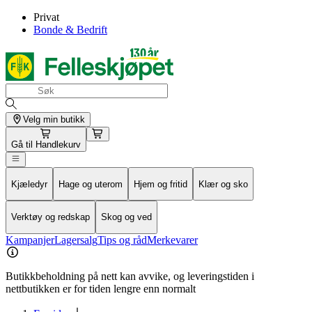
Privat
Bonde & Bedrift
Velg min butikk
Gå til
Handlekurv
Kjæledyr
Hage og uterom
Hjem og fritid
Klær og sko
Verktøy og redskap
Skog og ved
Kampanjer
Lagersalg
Tips og råd
Merkevarer
Butikkbeholdning på nett kan avvike, og leveringstiden i
nettbutikken er for tiden lengre enn normalt