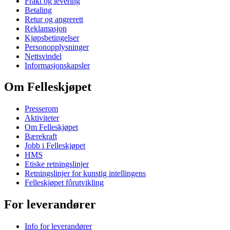
Frakt og levering
Betaling
Retur og angrerett
Reklamasjon
Kjøpsbetingelser
Personopplysninger
Nettsvindel
Informasjonskapsler
Om Felleskjøpet
Presserom
Aktiviteter
Om Felleskjøpet
Bærekraft
Jobb i Felleskjøpet
HMS
Etiske retningslinjer
Retningslinjer for kunstig intellingens
Felleskjøpet fôrutvikling
For leverandører
Info for leverandører