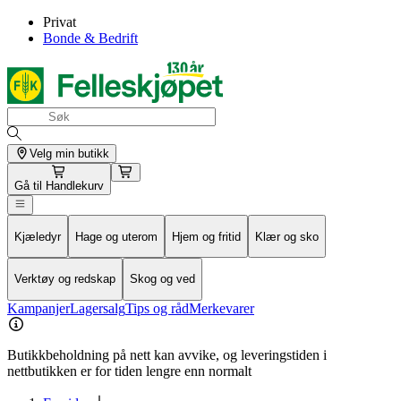
Privat
Bonde & Bedrift
Velg min butikk
Gå til
Handlekurv
Kjæledyr
Hage og uterom
Hjem og fritid
Klær og sko
Verktøy og redskap
Skog og ved
Kampanjer
Lagersalg
Tips og råd
Merkevarer
Butikkbeholdning på nett kan avvike, og leveringstiden i
nettbutikken er for tiden lengre enn normalt