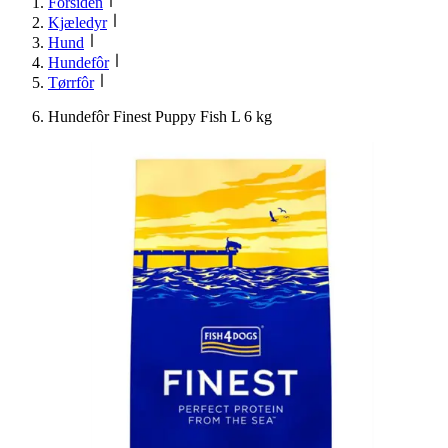
Forsiden
Kjæledyr
Hund
Hundefôr
Tørrfôr
Hundefôr Finest Puppy Fish L 6 kg