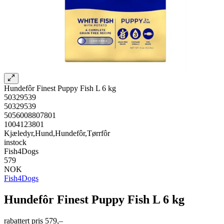
Hundefôr Finest Puppy Fish L 6 kg
50329539
50329539
5056008807801
1004123801
Kjæledyr,Hund,Hundefôr,Tørrfôr
instock
Fish4Dogs
579
NOK
Fish4Dogs
Hundefôr Finest Puppy Fish L 6 kg
rabattert pris
579,–