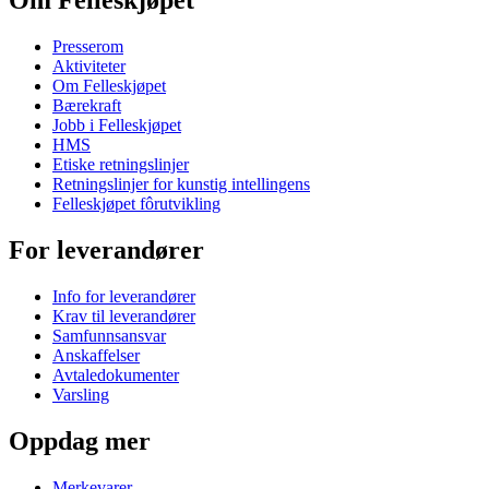
Om Felleskjøpet
Presserom
Aktiviteter
Om Felleskjøpet
Bærekraft
Jobb i Felleskjøpet
HMS
Etiske retningslinjer
Retningslinjer for kunstig intellingens
Felleskjøpet fôrutvikling
For leverandører
Info for leverandører
Krav til leverandører
Samfunnsansvar
Anskaffelser
Avtaledokumenter
Varsling
Oppdag mer
Merkevarer