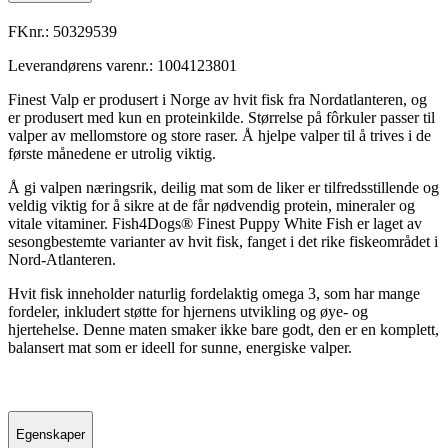
FKnr.:
50329539
Leverandørens varenr.:
1004123801
Finest Valp er produsert i Norge av hvit fisk fra Nordatlanteren, og
er produsert med kun en proteinkilde. Størrelse på fôrkuler passer til
valper av mellomstore og store raser. Å hjelpe valper til å trives i de
første månedene er utrolig viktig.
Å gi valpen næringsrik, deilig mat som de liker er tilfredsstillende og
veldig viktig for å sikre at de får nødvendig protein, mineraler og
vitale vitaminer. Fish4Dogs® Finest Puppy White Fish er laget av
sesongbestemte varianter av hvit fisk, fanget i det rike fiskeområdet i
Nord-Atlanteren.
Hvit fisk inneholder naturlig fordelaktig omega 3, som har mange
fordeler, inkludert støtte for hjernens utvikling og øye- og
hjertehelse. Denne maten smaker ikke bare godt, den er en komplett,
balansert mat som er ideell for sunne, energiske valper.
Egenskaper