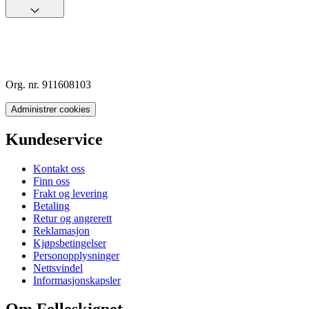
Org. nr. 911608103
Administrer cookies
Kundeservice
Kontakt oss
Finn oss
Frakt og levering
Betaling
Retur og angrerett
Reklamasjon
Kjøpsbetingelser
Personopplysninger
Nettsvindel
Informasjonskapsler