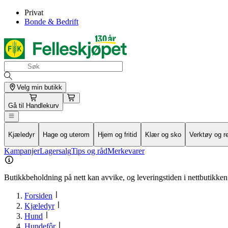
Privat
Bonde & Bedrift
Velg min butikk
Gå til
Handlekurv
Kjæledyr
Hage og uterom
Hjem og fritid
Klær og sko
Verktøy og r
Kampanjer
Lagersalg
Tips og råd
Merkevarer
Butikkbeholdning på nett kan avvike, og leveringstiden i nettbutikken 
Forsiden
Kjæledyr
Hund
Hundefôr