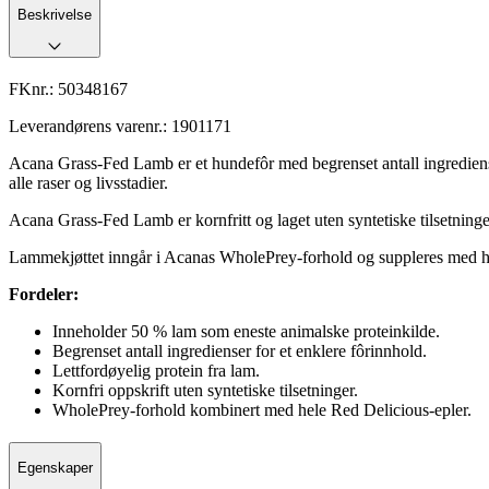
Beskrivelse
FKnr.:
50348167
Leverandørens varenr.:
1901171
Acana Grass-Fed Lamb er et hundefôr med begrenset antall ingredienser
alle raser og livsstadier.
Acana Grass-Fed Lamb er kornfritt og laget uten syntetiske tilsetning
Lammekjøttet inngår i Acanas WholePrey-forhold og suppleres med hel
Fordeler:
Inneholder 50 % lam som eneste animalske proteinkilde.
Begrenset antall ingredienser for et enklere fôrinnhold.
Lettfordøyelig protein fra lam.
Kornfri oppskrift uten syntetiske tilsetninger.
WholePrey-forhold kombinert med hele Red Delicious-epler.
Egenskaper