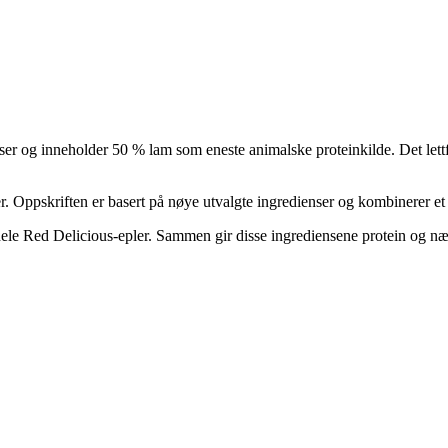
 og inneholder 50 % lam som eneste animalske proteinkilde. Det lettfor
er. Oppskriften er basert på nøye utvalgte ingredienser og kombinerer e
e Red Delicious-epler. Sammen gir disse ingrediensene protein og næri