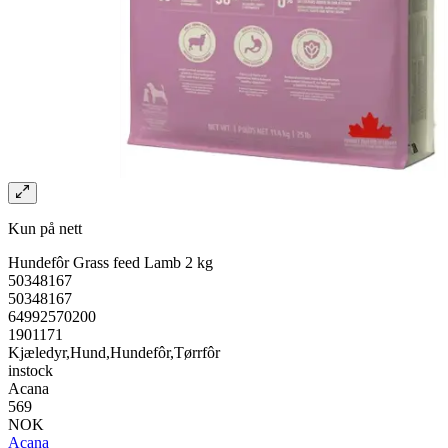
Kun på nett
Hundefôr Grass feed Lamb 2 kg
50348167
50348167
64992570200
1901171
Kjæledyr,Hund,Hundefôr,Tørrfôr
instock
Acana
569
NOK
Acana