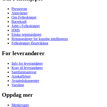
Presserom
Aktiviteter
Om Felleskjøpet
Bærekraft
Jobb i Felleskjøpet
HMS
Etiske retningslinjer
Retningslinjer for kunstig intellingens
Felleskjøpet fôrutvikling
For leverandører
Info for leverandører
Krav til leverandører
Samfunnsansvar
Anskaffelser
Avtaledokumenter
Varsling
Oppdag mer
Merkevarer