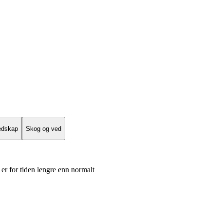
edskap
Skog og ved
er for tiden lengre enn normalt