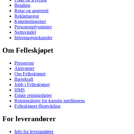
Betaling
Retur og angrerett
Reklamasjon
Kjøpsbetingelser
Personopplysninger
Nettsvindel
Informasjonskapsler
Om Felleskjøpet
Presserom
Aktiviteter
Om Felleskjøpet
Bærekraft
Jobb i Felleskjøpet
HMS
Etiske retningslinjer
Retningslinjer for kunstig intellingens
Felleskjøpet fôrutvikling
For leverandører
Info for leverandører