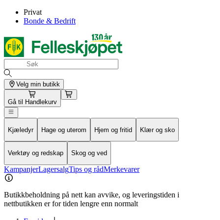
Privat
Bonde & Bedrift
Velg min butikk
Gå til
Handlekurv
Kjæledyr
Hage og uterom
Hjem og fritid
Klær og sko
Verktøy og redskap
Skog og ved
Kampanjer
Lagersalg
Tips og råd
Merkevarer
Butikkbeholdning på nett kan avvike, og leveringstiden i
nettbutikken er for tiden lengre enn normalt