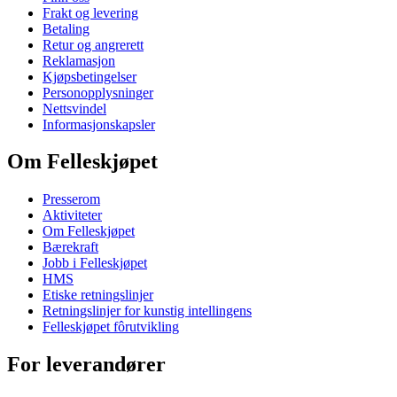
Frakt og levering
Betaling
Retur og angrerett
Reklamasjon
Kjøpsbetingelser
Personopplysninger
Nettsvindel
Informasjonskapsler
Om Felleskjøpet
Presserom
Aktiviteter
Om Felleskjøpet
Bærekraft
Jobb i Felleskjøpet
HMS
Etiske retningslinjer
Retningslinjer for kunstig intellingens
Felleskjøpet fôrutvikling
For leverandører