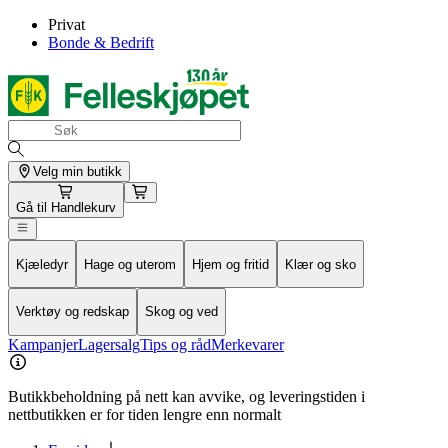
Privat
Bonde & Bedrift
Velg min butikk
Gå til
Handlekurv
Kjæledyr
Hage og uterom
Hjem og fritid
Klær og sko
Verktøy og redskap
Skog og ved
Kampanjer
Lagersalg
Tips og råd
Merkevarer
Butikkbeholdning på nett kan avvike, og leveringstiden i
nettbutikken er for tiden lengre enn normalt