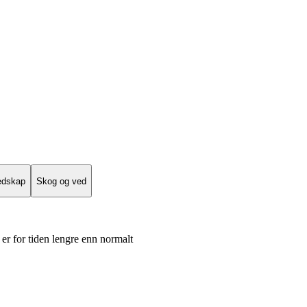
edskap
Skog og ved
er for tiden lengre enn normalt