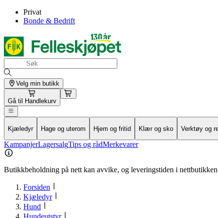
Privat
Bonde & Bedrift
Velg min butikk
Gå til
Handlekurv
Kjæledyr
Hage og uterom
Hjem og fritid
Klær og sko
Verktøy og r
Kampanjer
Lagersalg
Tips og råd
Merkevarer
Butikkbeholdning på nett kan avvike, og leveringstiden i nettbutikken 
Forsiden
Kjæledyr
Hund
Hundeutstyr