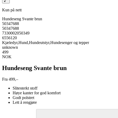
Kun på nett
Hundeseng Svante brun
50347688
50347688
7330002050349
6556120
Kjæledyr,Hund,Hundeutstyr,Hundesenger og tepper
unknown
499
NOK
Hundeseng Svante brun
Fra 499,–
Slitesterkt stoff
Høye kanter for god komfort
Godt polstret
Lett å rengjøre