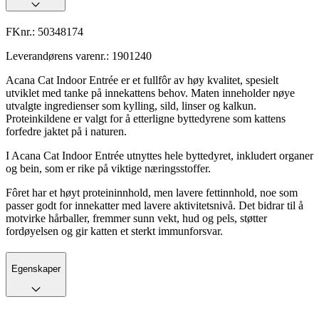
FKnr.:
50348174
Leverandørens varenr.:
1901240
Acana Cat Indoor Entrée er et fullfôr av høy kvalitet, spesielt
utviklet med tanke på innekattens behov. Maten inneholder nøye
utvalgte ingredienser som kylling, sild, linser og kalkun.
Proteinkildene er valgt for å etterligne byttedyrene som kattens
forfedre jaktet på i naturen.
I Acana Cat Indoor Entrée utnyttes hele byttedyret, inkludert organer
og bein, som er rike på viktige næringsstoffer.
Fôret har et høyt proteininnhold, men lavere fettinnhold, noe som
passer godt for innekatter med lavere aktivitetsnivå. Det bidrar til å
motvirke hårballer, fremmer sunn vekt, hud og pels, støtter
fordøyelsen og gir katten et sterkt immunforsvar.
Egenskaper