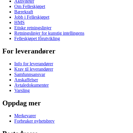
Aktiviteter
Om Felleskjøpet
Bærekraft
Jobb i Felleskjøpet
HMS
Etiske retningslinjer
Retningslinjer for kunstig intellingens
Felleskjøpet fôrutvikling
For leverandører
Info for leverandører
Krav til leverandører
Samfunnsansvar
Anskaffelser
Avtaledokumenter
Varsling
Oppdag mer
Merkevarer
Forbruker nyhetsbrev