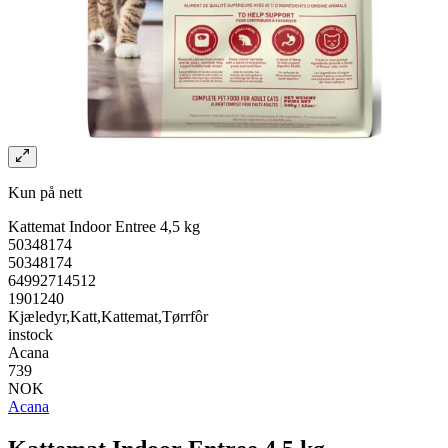
Kun på nett
Kattemat Indoor Entree 4,5 kg
50348174
50348174
64992714512
1901240
Kjæledyr,Katt,Kattemat,Tørrfôr
instock
Acana
739
NOK
Acana