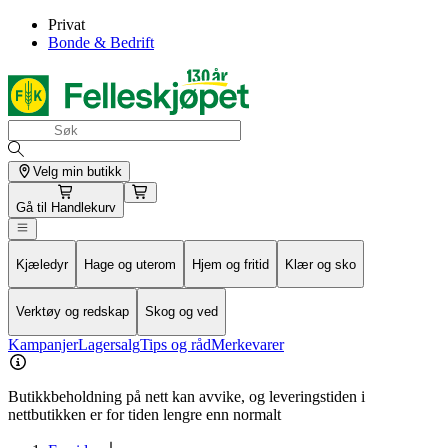
Privat
Bonde & Bedrift
Velg min butikk
Gå til
Handlekurv
Kjæledyr
Hage og uterom
Hjem og fritid
Klær og sko
Verktøy og redskap
Skog og ved
Kampanjer
Lagersalg
Tips og råd
Merkevarer
Butikkbeholdning på nett kan avvike, og leveringstiden i
nettbutikken er for tiden lengre enn normalt