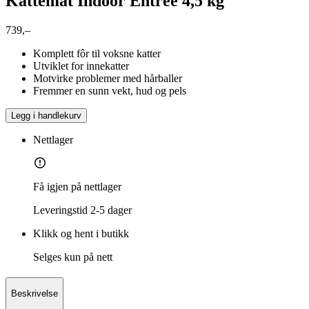
Kattemat Indoor Entree 4,5 kg
739,–
Komplett fôr til voksne katter
Utviklet for innekatter
Motvirke problemer med hårballer
Fremmer en sunn vekt, hud og pels
Legg i handlekurv
Nettlager
Få igjen på nettlager
Leveringstid
2-5 dager
Klikk og hent i butikk
Selges kun på nett
Beskrivelse