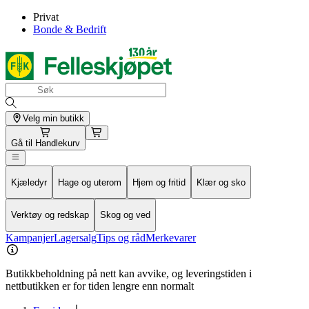
Privat
Bonde & Bedrift
Velg min butikk
Gå til
Handlekurv
Kjæledyr
Hage og uterom
Hjem og fritid
Klær og sko
Verktøy og redskap
Skog og ved
Kampanjer
Lagersalg
Tips og råd
Merkevarer
Butikkbeholdning på nett kan avvike, og leveringstiden i
nettbutikken er for tiden lengre enn normalt