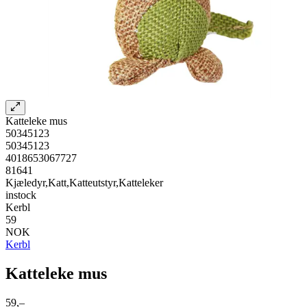
Katteleke mus
50345123
50345123
4018653067727
81641
Kjæledyr,Katt,Katteutstyr,Katteleker
instock
Kerbl
59
NOK
Kerbl
Katteleke mus
59,–