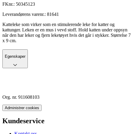
FKnr.:
50345123
Leverandørens varenr.:
81641
Katteleke som virker som en stimulerende leke for katter og
kattunger. Leken er en mus i vevd stoff. Hold katten under oppsyn
når den har leker og fjern leketøyet hvis det går i stykker. Størrelse 7
x 9 cm.
Egenskaper
Org. nr. 911608103
Administrer cookies
Kundeservice
Kontakt oss