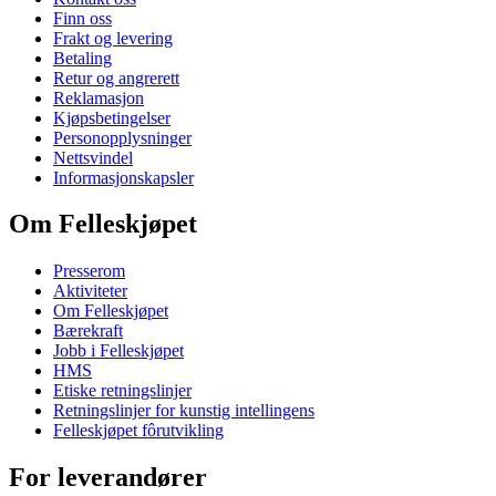
Finn oss
Frakt og levering
Betaling
Retur og angrerett
Reklamasjon
Kjøpsbetingelser
Personopplysninger
Nettsvindel
Informasjonskapsler
Om Felleskjøpet
Presserom
Aktiviteter
Om Felleskjøpet
Bærekraft
Jobb i Felleskjøpet
HMS
Etiske retningslinjer
Retningslinjer for kunstig intellingens
Felleskjøpet fôrutvikling
For leverandører