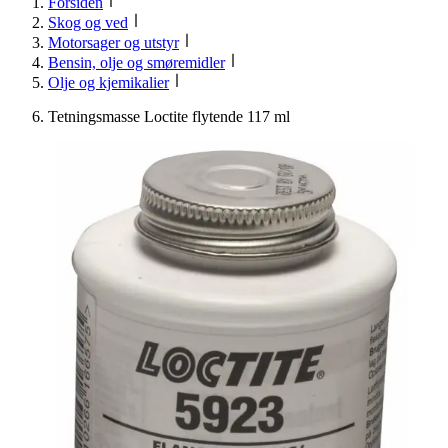
Forsiden
Skog og ved
Motorsager og utstyr
Bensin, olje og smøremidler
Olje og kjemikalier
Tetningsmasse Loctite flytende 117 ml