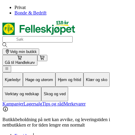
Privat
Bonde & Bedrift
Velg min butikk
Gå til
Handlekurv
Kjæledyr
Hage og uterom
Hjem og fritid
Klær og sko
Verktøy og redskap
Skog og ved
Kampanjer
Lagersalg
Tips og råd
Merkevarer
Butikkbeholdning på nett kan avvike, og leveringstiden i
nettbutikken er for tiden lengre enn normalt