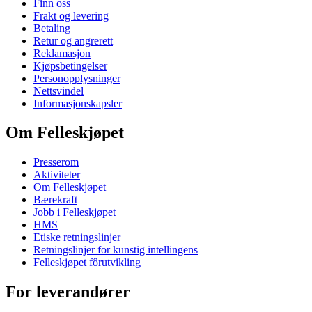
Finn oss
Frakt og levering
Betaling
Retur og angrerett
Reklamasjon
Kjøpsbetingelser
Personopplysninger
Nettsvindel
Informasjonskapsler
Om Felleskjøpet
Presserom
Aktiviteter
Om Felleskjøpet
Bærekraft
Jobb i Felleskjøpet
HMS
Etiske retningslinjer
Retningslinjer for kunstig intellingens
Felleskjøpet fôrutvikling
For leverandører