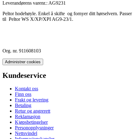
Leverandørens varenr.:
AG9231
Peltor hodebøyle. Enkel å skifte og fornyer ditt hørselvern. Passer
til Peltor WS X/XP/XPI AG9-23/1.
Org. nr. 911608103
Administrer cookies
Kundeservice
Kontakt oss
Finn oss
Frakt og levering
Betaling
Retur og angrerett
Reklamasjon
Kjøpsbetingelser
Personopplysninger
Nettsvindel
Informasjonskapsler