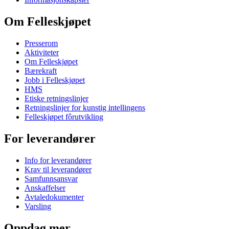
Om Felleskjøpet
Presserom
Aktiviteter
Om Felleskjøpet
Bærekraft
Jobb i Felleskjøpet
HMS
Etiske retningslinjer
Retningslinjer for kunstig intellingens
Felleskjøpet fôrutvikling
For leverandører
Info for leverandører
Krav til leverandører
Samfunnsansvar
Anskaffelser
Avtaledokumenter
Varsling
Oppdag mer