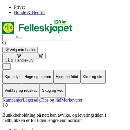
Privat
Bonde & Bedrift
Velg min butikk
Gå til
Handlekurv
Kjæledyr
Hage og uterom
Hjem og fritid
Klær og sko
Verktøy og redskap
Skog og ved
Kampanjer
Lagersalg
Tips og råd
Merkevarer
Butikkbeholdning på nett kan avvike, og leveringstiden i
nettbutikken er for tiden lengre enn normalt