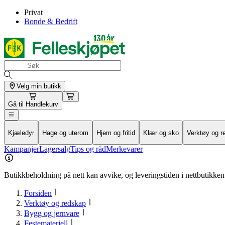
Privat
Bonde & Bedrift
Velg min butikk
Gå til
Handlekurv
Kjæledyr
Hage og uterom
Hjem og fritid
Klær og sko
Verktøy og r
Kampanjer
Lagersalg
Tips og råd
Merkevarer
Butikkbeholdning på nett kan avvike, og leveringstiden i nettbutikken 
Forsiden
Verktøy og redskap
Bygg og jernvare
Festemateriell