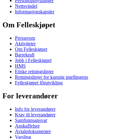
Personopplysninger
Nettsvindel
Informasjonskapsler
Om Felleskjøpet
Presserom
Aktiviteter
Om Felleskjøpet
Bærekraft
Jobb i Felleskjøpet
HMS
Etiske retningslinjer
Retningslinjer for kunstig intellingens
Felleskjøpet fôrutvikling
For leverandører
Info for leverandører
Krav til leverandører
Samfunnsansvar
Anskaffelser
Avtaledokumenter
Varsling