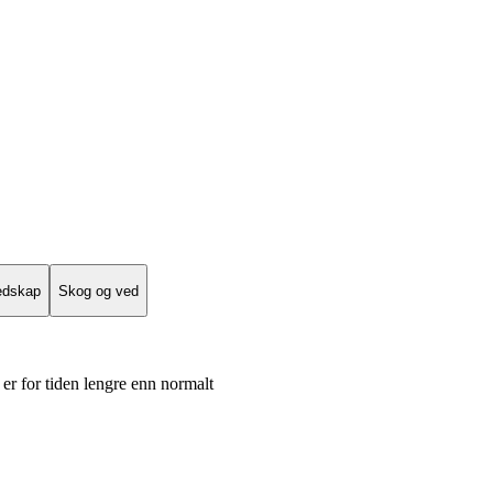
edskap
Skog og ved
er for tiden lengre enn normalt