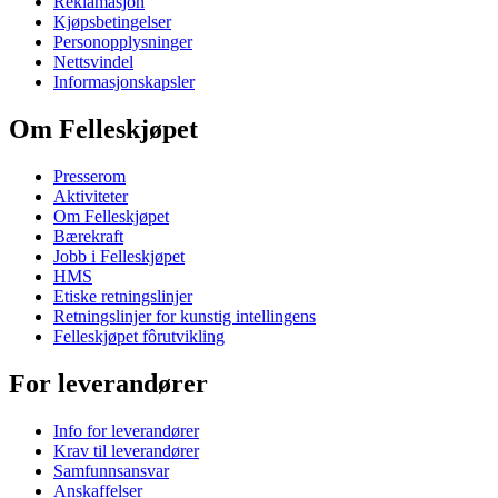
Reklamasjon
Kjøpsbetingelser
Personopplysninger
Nettsvindel
Informasjonskapsler
Om Felleskjøpet
Presserom
Aktiviteter
Om Felleskjøpet
Bærekraft
Jobb i Felleskjøpet
HMS
Etiske retningslinjer
Retningslinjer for kunstig intellingens
Felleskjøpet fôrutvikling
For leverandører
Info for leverandører
Krav til leverandører
Samfunnsansvar
Anskaffelser