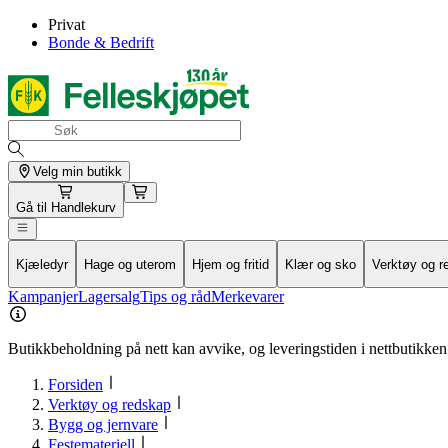
Privat
Bonde & Bedrift
Velg min butikk
Gå til
Handlekurv
Kjæledyr
Hage og uterom
Hjem og fritid
Klær og sko
Verktøy og r
Kampanjer
Lagersalg
Tips og råd
Merkevarer
Butikkbeholdning på nett kan avvike, og leveringstiden i nettbutikken 
Forsiden
Verktøy og redskap
Bygg og jernvare
Festemateriell