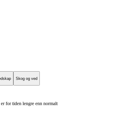
edskap
Skog og ved
er for tiden lengre enn normalt