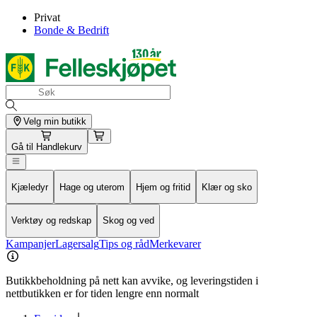
Privat
Bonde & Bedrift
Velg min butikk
Gå til
Handlekurv
Kjæledyr
Hage og uterom
Hjem og fritid
Klær og sko
Verktøy og redskap
Skog og ved
Kampanjer
Lagersalg
Tips og råd
Merkevarer
Butikkbeholdning på nett kan avvike, og leveringstiden i
nettbutikken er for tiden lengre enn normalt