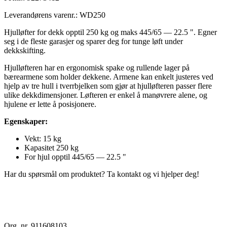
Leverandørens varenr.:
WD250
Hjulløfter for dekk opptil 250 kg og maks 445/65 — 22.5 ". Egner
seg i de fleste garasjer og sparer deg for tunge løft under
dekkskifting.
Hjulløfteren har en ergonomisk spake og rullende lager på
bærearmene som holder dekkene. Armene kan enkelt justeres ved
hjelp av tre hull i tverrbjelken som gjør at hjulløfteren passer flere
ulike dekkdimensjoner. Løfteren er enkel å manøvrere alene, og
hjulene er lette å posisjonere.
Egenskaper:
Vekt: 15 kg
Kapasitet 250 kg
For hjul opptil 445/65 — 22.5 "
Har du spørsmål om produktet? Ta kontakt og vi hjelper deg!
Org. nr. 911608103