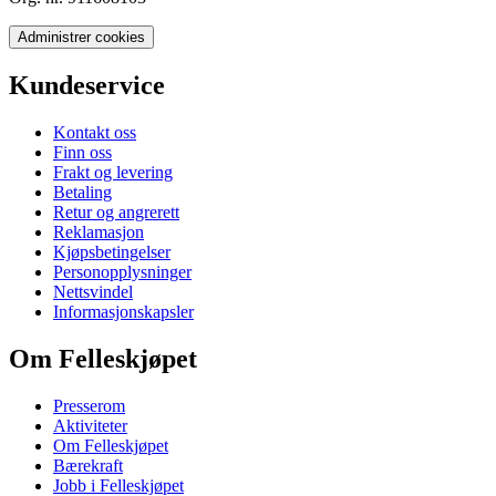
Administrer cookies
Kundeservice
Kontakt oss
Finn oss
Frakt og levering
Betaling
Retur og angrerett
Reklamasjon
Kjøpsbetingelser
Personopplysninger
Nettsvindel
Informasjonskapsler
Om Felleskjøpet
Presserom
Aktiviteter
Om Felleskjøpet
Bærekraft
Jobb i Felleskjøpet