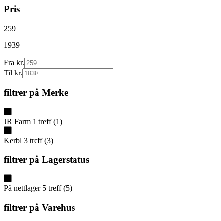
Pris
259
1939
Fra kr.
Til kr.
filtrer på
Merke
JR Farm
1
treff
(
1
)
Kerbl
3
treff
(
3
)
filtrer på
Lagerstatus
På nettlager
5
treff
(
5
)
filtrer på
Varehus