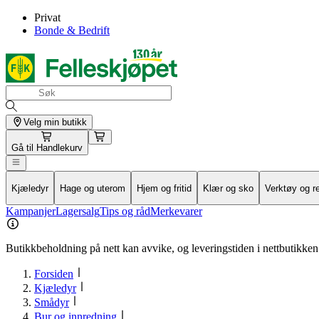
Privat
Bonde & Bedrift
Velg min butikk
Gå til
Handlekurv
Kjæledyr
Hage og uterom
Hjem og fritid
Klær og sko
Verktøy og r
Kampanjer
Lagersalg
Tips og råd
Merkevarer
Butikkbeholdning på nett kan avvike, og leveringstiden i nettbutikken 
Forsiden
Kjæledyr
Smådyr
Bur og innredning