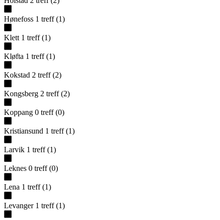
Holstad
2
treff
(
2
)
Hønefoss
1
treff
(
1
)
Klett
1
treff
(
1
)
Kløfta
1
treff
(
1
)
Kokstad
2
treff
(
2
)
Kongsberg
2
treff
(
2
)
Koppang
0
treff
(
0
)
Kristiansund
1
treff
(
1
)
Larvik
1
treff
(
1
)
Leknes
0
treff
(
0
)
Lena
1
treff
(
1
)
Levanger
1
treff
(
1
)