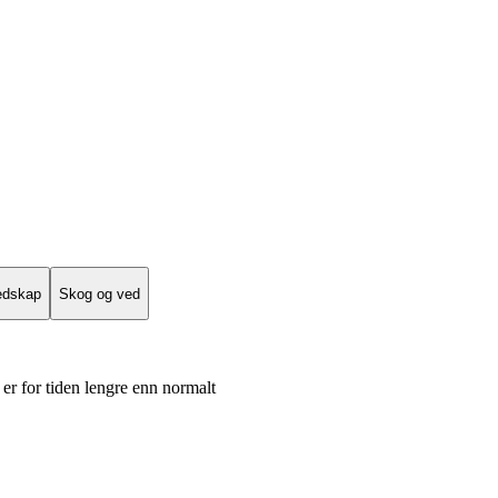
edskap
Skog og ved
er for tiden lengre enn normalt