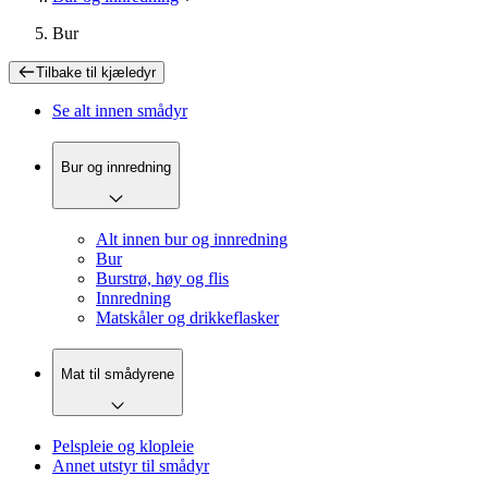
Bur
Tilbake til
kjæledyr
Se alt innen
smådyr
Bur og innredning
Alt innen bur og innredning
Bur
Burstrø, høy og flis
Innredning
Matskåler og drikkeflasker
Mat til smådyrene
Pelspleie og klopleie
Annet utstyr til smådyr