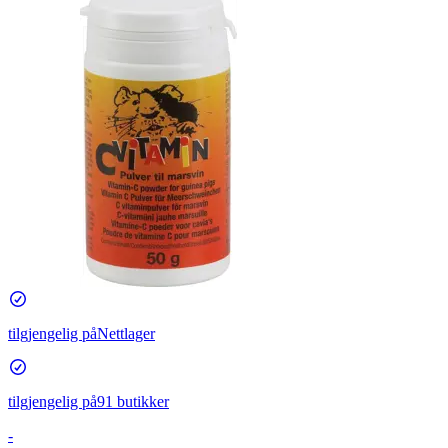
tilgjengelig på
Nettlager
tilgjengelig på
91 butikker
-