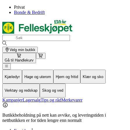
Privat
Bonde & Bedrift
Velg min butikk
Gå til
Handlekurv
Kjæledyr
Hage og uterom
Hjem og fritid
Klær og sko
Verktøy og redskap
Skog og ved
Kampanjer
Lagersalg
Tips og råd
Merkevarer
Butikkbeholdning på nett kan avvike, og leveringstiden i
nettbutikken er for tiden lengre enn normalt