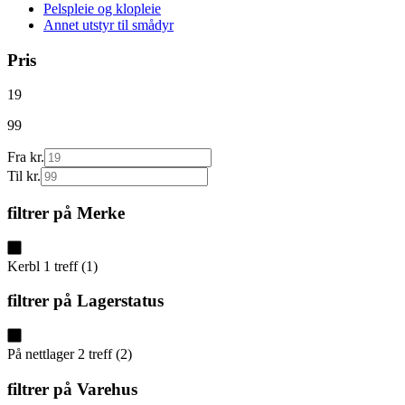
Pelspleie og klopleie
Annet utstyr til smådyr
Pris
19
99
Fra kr.
Til kr.
filtrer på
Merke
Kerbl
1
treff
(
1
)
filtrer på
Lagerstatus
På nettlager
2
treff
(
2
)
filtrer på
Varehus