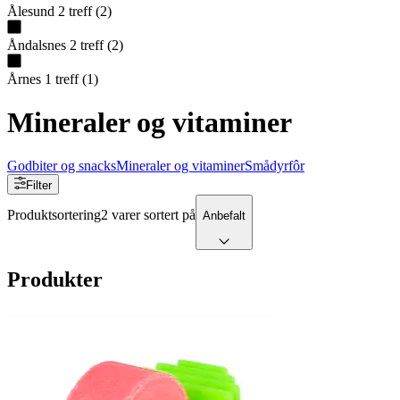
Ålesund
2
treff
(
2
)
Åndalsnes
2
treff
(
2
)
Årnes
1
treff
(
1
)
Mineraler og vitaminer
Godbiter og snacks
Mineraler og vitaminer
Smådyrfôr
Filter
Produktsortering
2 varer sortert på
Anbefalt
Produkter