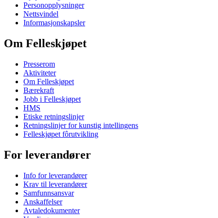
Personopplysninger
Nettsvindel
Informasjonskapsler
Om Felleskjøpet
Presserom
Aktiviteter
Om Felleskjøpet
Bærekraft
Jobb i Felleskjøpet
HMS
Etiske retningslinjer
Retningslinjer for kunstig intellingens
Felleskjøpet fôrutvikling
For leverandører
Info for leverandører
Krav til leverandører
Samfunnsansvar
Anskaffelser
Avtaledokumenter